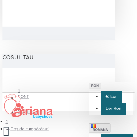
COSUL TAU
RON
€
Eur
CONT
Lei
Ron
CONT NOU
Coș de cumpărături
ROMANA