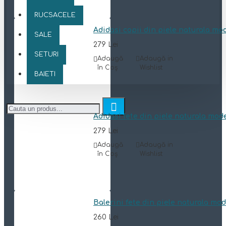
RUCSACELE
Adidasi copii din piele naturala mo
SALE
279 Lei
SETURI
Adaugă
Adaugă in
în Coş
Wishlist
BAIETI
Adidasi fete din piele naturala mod
279 Lei
Adaugă
Adaugă in
în Coş
Wishlist
Balerini fete din piele naturala mo
260 Lei