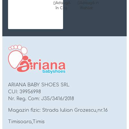
Adaugă
Adaugă in
în Coş
Wishlist
ARIANA BABY SHOES SRL
CUI: 39956998
Nr. Reg. Com: J35/3416/2018
Magazin fizic: Strada Iulian Grozescu,nr.16
Timisoara,Timis