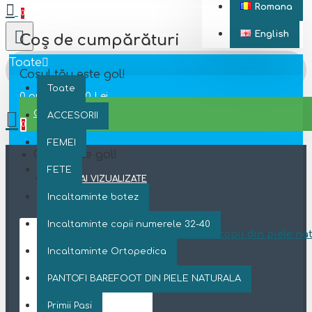
Romana
0
English
Coș de cumpărături
Toate
Coșul tău este gol!
Toate
0 produs(e) - 0 Lei
CONTINUĂ
ACCESORII
0
FEMEI
Coșul este gol!
FETE
CELE MAI VIZUALIZATE
Incaltaminte botez
Incaltaminte copii numerele 32-40
Cizmulite pentru copii din piele n
Incaltaminte Ortopedica
315 Lei
Adaugă
Adaugă in
PANTOFI BAREFOOT DIN PIELE NATURALA
în Coş
Wishlist
Primii Pasi