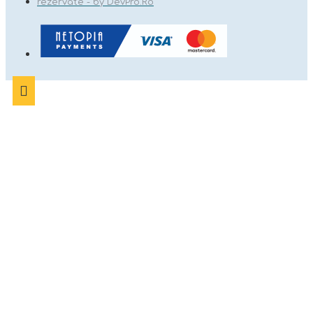
rezervate - by DevPro.Ro