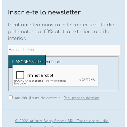
Inscrie-te la newsletter
Incaltamintea noastra este confectionata din
piele naturala 100% atat la exterior cat si la
interior.
ABONEAZA-TE
Introdul codul de verificare
Am citit şi sunt de acord cu
Prelucrarea datelor
® 2026 Ariana Baby Shoes SRL. Toate drepturile