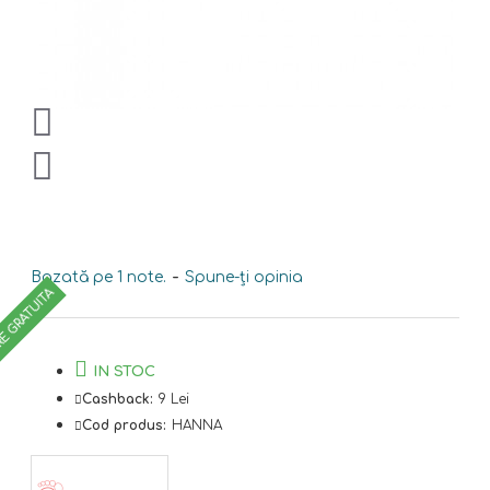
Bazată pe 1 note.
-
Spune-ţi opinia
RE GRATUITA
IN STOC
Cashback:
9 Lei
Cod produs:
HANNA