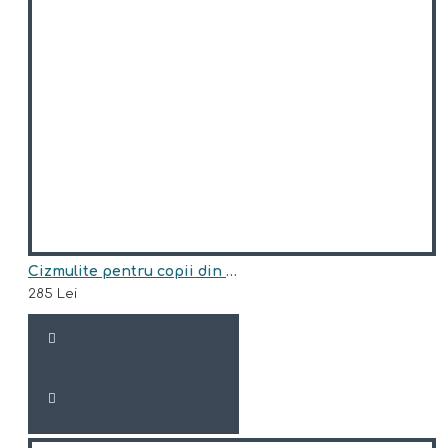
Cizmulite pentru copii din piele naturala,imblanite model ANASTASIA
285 Lei