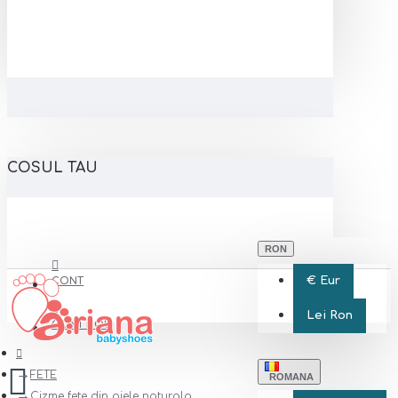
COSUL TAU
RON
€
Eur
CONT
Lei
Ron
CONT NOU
FETE
ROMANA
Cizme fete din piele naturala