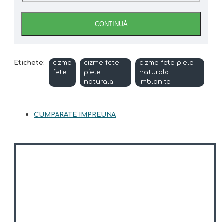
CONTINUĂ
Etichete:
cizme
cizme fete
cizme fete piele
fete
piele
naturala
naturala
imblanite
CUMPARATE IMPREUNA