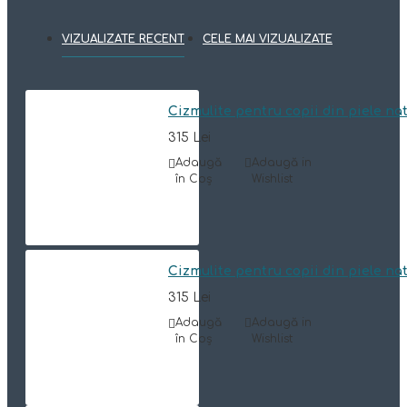
VIZUALIZATE RECENT
CELE MAI VIZUALIZATE
Cizmulite pentru copii din piele n
315 Lei
Adaugă
Adaugă in
în Coş
Wishlist
Cizmulite pentru copii din piele n
315 Lei
Adaugă
Adaugă in
în Coş
Wishlist