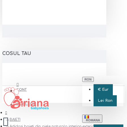
COSUL TAU
RON
€
Eur
CONT
Lei
Ron
CONT NOU
BAIETI
ROMANA
Adidasi baieti din piele naturala interior-exterior