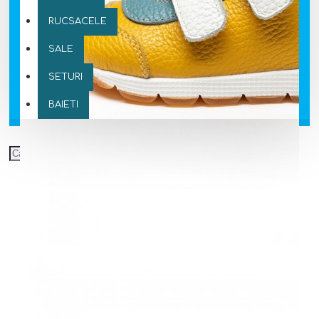
RUCSACELE
SALE
SETURI
BAIETI