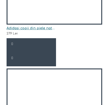
Adidasi copii din piele natural model AXEL
279 Lei