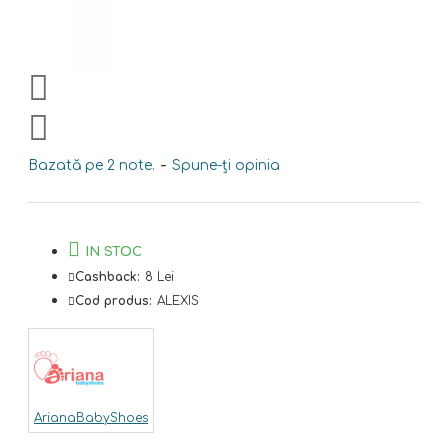
Bazată pe 2 note.
-
Spune-ţi opinia
IN STOC
Cashback:
8 Lei
Cod produs:
ALEXIS
ArianaBabyShoes