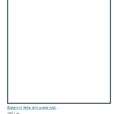
Balerini fete din piele naturala model ISABELLA
240 Lei