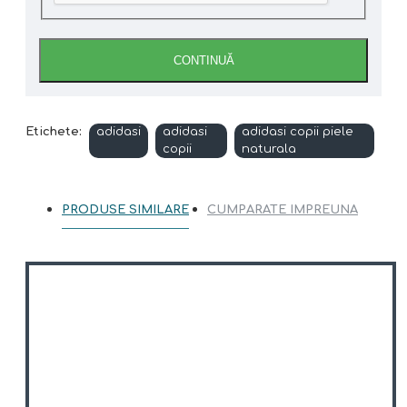
CONTINUĂ
Etichete:
adidasi
adidasi
adidasi copii piele
copii
naturala
PRODUSE SIMILARE
CUMPARATE IMPREUNA