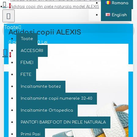
Romana
0
Adidasi copii din piele naturala model ALEXIS
English
Toate
Adidasi copii ALEXIS
Toate
0 produs(e) - 0 Lei
ACCESORII
0
FEMEI
Coșul este gol!
FETE
Incaltaminte botez
Incaltaminte copii numerele 32-40
Incaltaminte Ortopedica
PANTOFI BAREFOOT DIN PIELE NATURALA
Primii Pasi