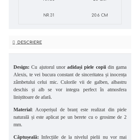
NR.31
20.6 CM
DESCRIERE
Design:
Cu ajutorul unor
adidași piele copii
din gama
Alexis, te vei bucura constant de sinceritatea și inocența
zâmbetului celui mic. Culorile vii de galben, albastru
deschis și alb se vor integra perfect în atmosfera
liniștitoare de afară.
Material
: Acoperișul de branț este realizat din piele
naturală și este aplicat pe un berete cu o grosime de 2
mm.
Căptușeală:
Infecțiile de la nivelul pielii nu vor mai