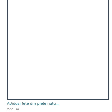
Adidasi fete din piele naturala model REI
279 Lei