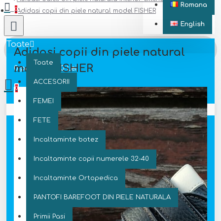
Romana
0
Adidasi copii din piele natural model FISHER
English
Toate
Adidasi copii din piele natural
Toate
model FISHER
0 produs(e) - 0 Lei
ACCESORII
0
FEMEI
Coșul este gol!
FETE
Incaltaminte botez
Incaltaminte copii numerele 32-40
Incaltaminte Ortopedica
PANTOFI BAREFOOT DIN PIELE NATURALA
Primii Pasi