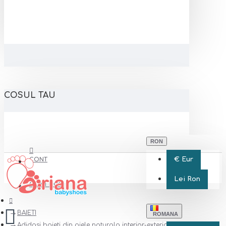
COSUL TAU
RON
€
Eur
CONT
Lei
Ron
CONT NOU
BAIETI
ROMANA
Adidasi baieti din piele naturala interior-exterior