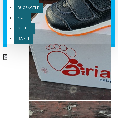
RUCSACELE
SALE
SETURI
BAIETI