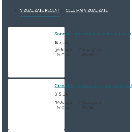
VIZUALIZATE RECENT
CELE MAI VIZUALIZATE
Sandale barefoot din piele natura
185 Lei
Adaugă
Adaugă in
în Coş
Wishlist
Cizmulite pentru copii din piele n
315 Lei
Adaugă
Adaugă in
în Coş
Wishlist