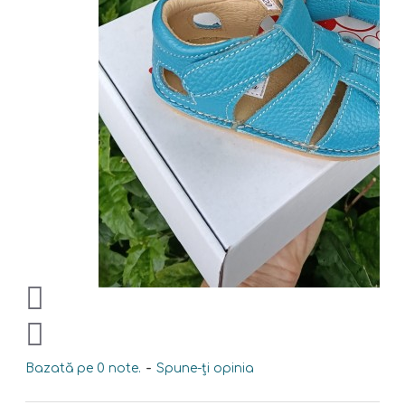
Bazată pe 0 note.
-
Spune-ţi opinia