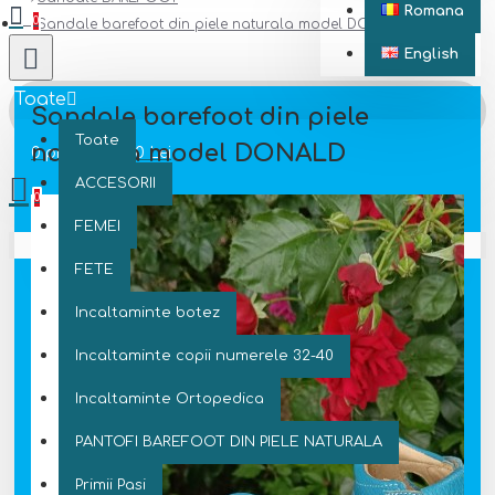
Romana
0
Sandale barefoot din piele naturala model DONALD
English
Toate
Sandale barefoot din piele
Toate
naturala model DONALD
0 produs(e) - 0 Lei
ACCESORII
0
FEMEI
Coșul este gol!
FETE
Incaltaminte botez
Incaltaminte copii numerele 32-40
Incaltaminte Ortopedica
PANTOFI BAREFOOT DIN PIELE NATURALA
Primii Pasi