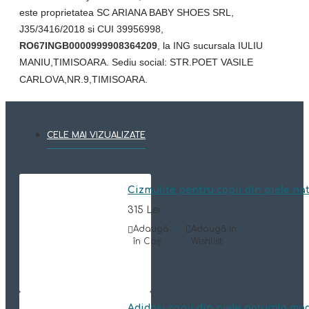
este proprietatea SC ARIANA BABY SHOES SRL,
J35/3416/2018 si CUI 39956998,
RO67INGB0000999908364209
, la ING sucursala IULIU
MANIU,TIMISOARA. Sediu social: STR.POET VASILE
CARLOVA,NR.9,TIMISOARA.
CELE MAI VIZUALIZATE
Cizmulite pentru copii din piele n
315 Lei
Adaugă
Adaugă in
în Coş
Wishlist
Adidasi copii din piele naturala mo