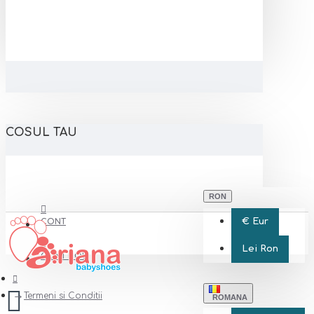
COSUL TAU
RON
€
Eur
CONT
Lei
Ron
CONT NOU
Termeni si Conditii
ROMANA