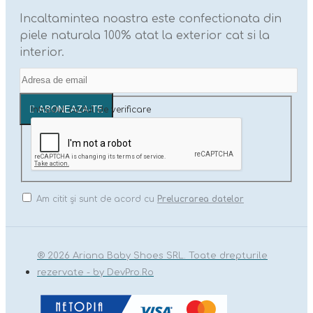
Incaltamintea noastra este confectionata din
piele naturala 100% atat la exterior cat si la
interior.
ABONEAZA-TE
Introdul codul de verificare
Am citit şi sunt de acord cu
Prelucrarea datelor
® 2026 Ariana Baby Shoes SRL. Toate drepturile
rezervate - by DevPro.Ro