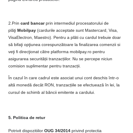
2.
Prin
card bancar
prin intermediul procesatorului de
plăţi
Mobilpay
(cardurile acceptate sunt Mastercard, Visa,
VisaElectron, Maestro). Pentru a plăti cu cardul trebuie doar
să bifaţi opţiunea corespunzătoare la finalizarea comenzii si
veţi fi direcţionat către platforma mobilpay.ro pentru
asigurarea securității tranzacțiilor. Nu se percepe niciun
comision suplimentar pentru tranzacții.
În cazul în care cadrul este asociat unui cont deschis într-o
altă monedă decât RON, tranzacțiile se efectuează în lei, la
cursul de schimb al băncii emitente a cardului.
5. Politica de retur
Potrivit dispozitiilor
OUG 34/2014
privind protectia