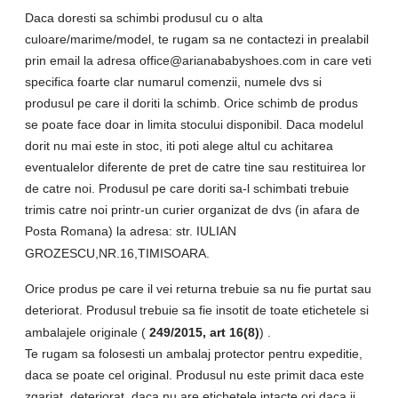
Daca doresti sa schimbi produsul cu o alta
culoare/marime/model, te rugam sa ne contactezi in prealabil
prin email la adresa office@arianababyshoes.com in care veti
specifica foarte clar numarul comenzii, numele dvs si
produsul pe care il doriti la schimb. Orice schimb de produs
se poate face doar in limita stocului disponibil. Daca modelul
dorit nu mai este in stoc, iti poti alege altul cu achitarea
eventualelor diferente de pret de catre tine sau restituirea lor
de catre noi. Produsul pe care doriti sa-l schimbati trebuie
trimis catre noi printr-un curier organizat de dvs (in afara de
Posta Romana) la adresa: str. IULIAN
GROZESCU,NR.16,TIMISOARA.
Orice produs pe care il vei returna trebuie sa nu fie purtat sau
deteriorat. Produsul trebuie sa fie insotit de toate etichetele si
ambalajele originale (
249/2015, art 16(8)
) .
Te rugam sa folosesti un ambalaj protector pentru expeditie,
daca se poate cel original. Produsul nu este primit daca este
zgariat, deteriorat, daca nu are etichetele intacte ori daca ii