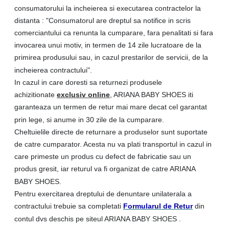
consumatorului la incheierea si executarea contractelor la
distanta : "Consumatorul are dreptul sa notifice in scris
comerciantului ca renunta la cumparare, fara penalitati si fara
invocarea unui motiv, in termen de 14 zile lucratoare de la
primirea produsului sau, in cazul prestarilor de servicii, de la
incheierea contractului".
In cazul in care doresti sa returnezi produsele
achizitionate
exclusiv online
, ARIANA BABY SHOES iti
garanteaza un termen de retur mai mare decat cel garantat
prin lege, si anume in 30 zile de la cumparare.
Cheltuielile directe de returnare a produselor sunt suportate
de catre cumparator. Acesta nu va plati transportul in cazul in
care primeste un produs cu defect de fabricatie sau un
produs gresit, iar returul va fi organizat de catre ARIANA
BABY SHOES.
Pentru exercitarea dreptului de denuntare unilaterala a
contractului trebuie sa completati
Formularul de Retur
din
contul dvs deschis pe siteul ARIANA BABY SHOES .