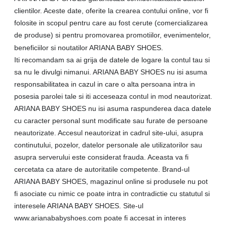
clientilor. Aceste date, oferite la crearea contului online, vor fi
folosite in scopul pentru care au fost cerute (comercializarea
de produse) si pentru promovarea promotiilor, evenimentelor,
beneficiilor si noutatilor ARIANA BABY SHOES.
Iti recomandam sa ai grija de datele de logare la contul tau si
sa nu le divulgi nimanui. ARIANA BABY SHOES nu isi asuma
responsabilitatea in cazul in care o alta persoana intra in
posesia parolei tale si iti acceseaza contul in mod neautorizat.
ARIANA BABY SHOES nu isi asuma raspunderea daca datele
cu caracter personal sunt modificate sau furate de persoane
neautorizate. Accesul neautorizat in cadrul site-ului, asupra
continutului, pozelor, datelor personale ale utilizatorilor sau
asupra serverului este considerat frauda. Aceasta va fi
cercetata ca atare de autoritatile competente. Brand-ul
ARIANA BABY SHOES, magazinul online si produsele nu pot
fi asociate cu nimic ce poate intra in contradictie cu statutul si
interesele ARIANA BABY SHOES. Site-ul
www.arianababyshoes.com poate fi accesat in interes