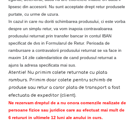
lipsesc din accesorii. Nu sunt acceptate drept retur produsele
purtate, cu urme de uzura.
In cazul in care nu doriti schimbarea produsului, ci este vorba
despre un simplu retur, va vom inapoia contravaloarea
produsului returnat prin transfer bancar in contul IBAN
specificat de dvs in Formularul de Retur. Perioada de
rambursare a contravalorii produsului returnat se va face in
maxim 14 zile calendaristice de cand produsul returnat a
ajuns la adresa specificata mai sus.
Atentie! Nu primim colete returnate cu plata
ramburs. Primim doar colete pentru schimb de
produse sau retur a caror plata de transport a fost
efectuata de expeditor (client).
Ne rezervam dreptul de a nu onora comenzile realizate de
persoane fizice sau juridice care au efectuat mai mult de
6 retururi in ultimele 12 luni ale anului in curs.