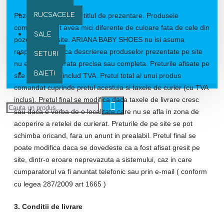
Pozele produselor au titlul de prezentare. Produsele
RUCSACELE
comandate pot avea mici diferente de culoare fata de cele din
SALE
pozele de pe site. ARIANA BABY SHOES nu isi asuma
raspunderea daca descrierea produselor prezentate pe site
SETURI
nu este considerata precisa sau completa. Preturile afisate pe
BAIETI
site la produse includ TVA. Pretul total al unui produs
comandat cuprinde pretul acestuia si taxele de curier (cu TVA
inclus). Pretul final se modifica daca taxele de livrare cresc
sau daca e vorba de o localitate care nu se afla in zona de
acoperire a retelei de curierat. Preturile de pe site se pot
schimba oricand, fara un anunt in prealabil. Pretul final se
poate modifica daca se dovedeste ca a fost afisat gresit pe
site, dintr-o eroare neprevazuta a sistemului, caz in care
cumparatorul va fi anuntat telefonic sau prin e-mail ( conform
cu legea 287/2009 art 1665 )
3. Conditii de livrare