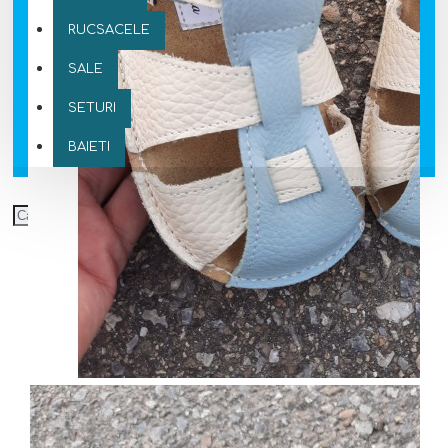
RUCSACELE
SALE
SETURI
BAIETI