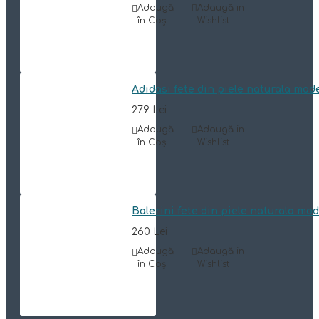
Adaugă
Adaugă in
în Coş
Wishlist
Adidasi fete din piele naturala mod
279 Lei
Adaugă
Adaugă in
în Coş
Wishlist
Balerini fete din piele naturala mo
260 Lei
Adaugă
Adaugă in
în Coş
Wishlist