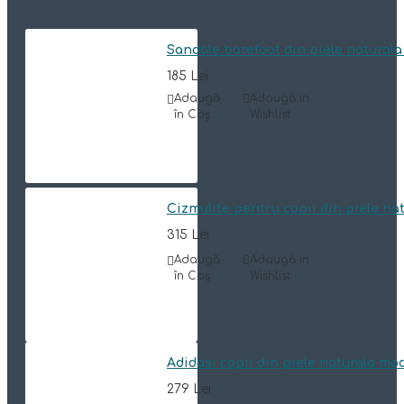
Sandale barefoot din piele natura
185 Lei
Adaugă
Adaugă in
în Coş
Wishlist
Cizmulite pentru copii din piele n
315 Lei
Adaugă
Adaugă in
în Coş
Wishlist
Adidasi copii din piele naturala mo
279 Lei