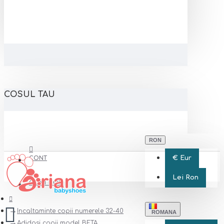
COSUL TAU
RON
€
Eur
CONT
Lei
Ron
CONT NOU
Incaltaminte copii numerele 32-40
ROMANA
Adidasi copii model BETA