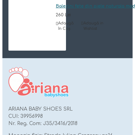
Balerini fete din piele naturala mo
260 Lei
Adaugă
Adaugă in
în Coş
Wishlist
ARIANA BABY SHOES SRL
CUI: 39956998
Nr. Reg. Com: J35/3416/2018