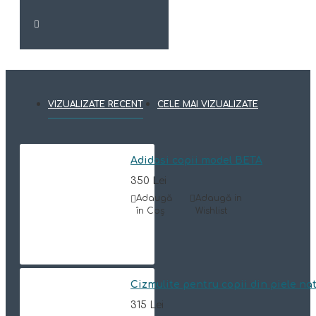
VIZUALIZATE RECENT
CELE MAI VIZUALIZATE
Adidasi copii model BETA
350 Lei
Adaugă
Adaugă in
în Coş
Wishlist
Cizmulite pentru copii din piele n
315 Lei