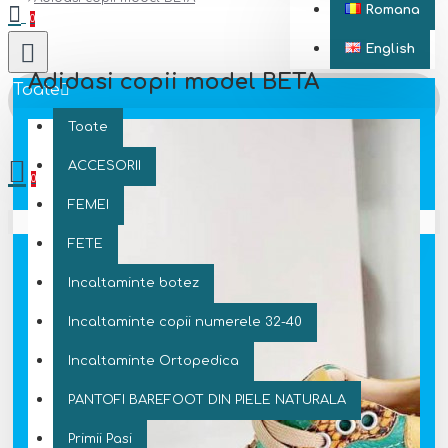
Romana
0
English
Adidasi copii model BETA
Toate
Toate
0 produs(e) - 0 Lei
ACCESORII
0
FEMEI
Coșul este gol!
FETE
Incaltaminte botez
Incaltaminte copii numerele 32-40
Incaltaminte Ortopedica
PANTOFI BAREFOOT DIN PIELE NATURALA
Primii Pasi