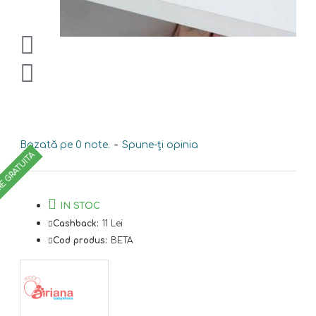
Bazată pe 0 note.
-
Spune-ţi opinia
RE GRATUITA
IN STOC
Cashback:
11 Lei
Cod produs:
BETA