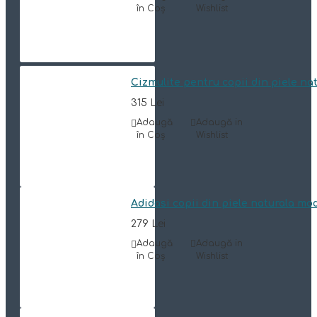
în Coş
Wishlist
Cizmulite pentru copii din piele n
315 Lei
Adaugă
Adaugă in
în Coş
Wishlist
Adidasi copii din piele naturala mo
279 Lei
Adaugă
Adaugă in
în Coş
Wishlist