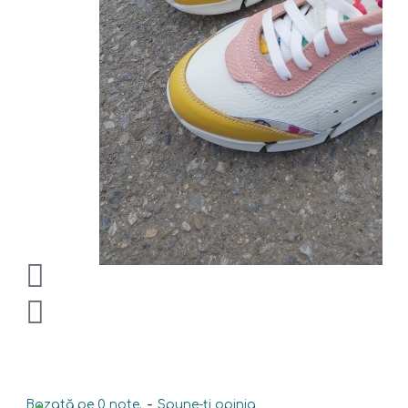
Bazată pe 0 note.
-
Spune-ţi opinia