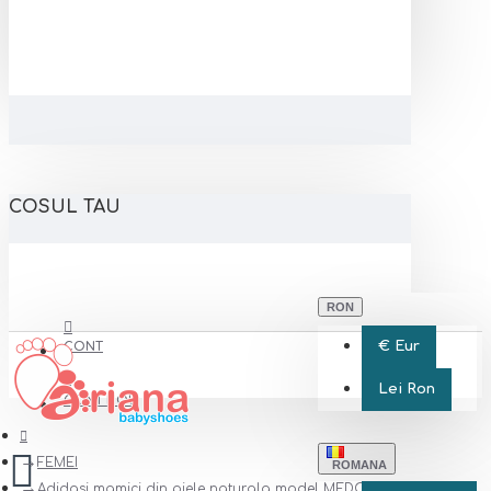
COSUL TAU
RON
€
Eur
CONT
Lei
Ron
CONT NOU
FEMEI
ROMANA
Adidasi mamici din piele naturala model MEDORA LADY