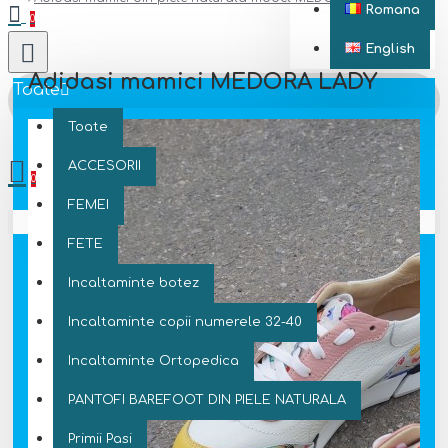
Romana
0
English
Adidasi mamici MEDORA LADY
Toate
Toate
0 produs(e) - 0 Lei
ACCESORII
0
FEMEI
Coșul este gol!
FETE
Incaltaminte botez
Incaltaminte copii numerele 32-40
Incaltaminte Ortopedica
PANTOFI BAREFOOT DIN PIELE NATURALA
Primii Pasi