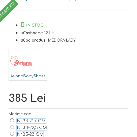
RE GRATUITA
IN STOC
Cashback:
12 Lei
Cod produs:
MEDORA LADY
ArianaBabyShoes
385 Lei
Marime copii
Nr.33-21.7 CM
Nr.34-22,3 CM
Nr.35-23 CM