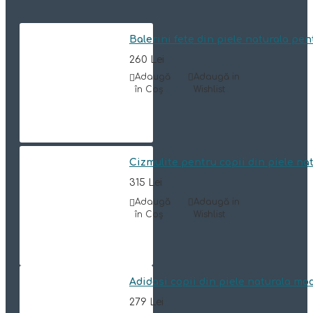
Balerini fete din piele naturala p
260 Lei
Adaugă
Adaugă in
în Coş
Wishlist
Cizmulite pentru copii din piele n
315 Lei
Adaugă
Adaugă in
în Coş
Wishlist
Adidasi copii din piele naturala mo
279 Lei