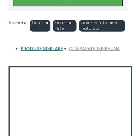
Etichete:
balerini
balerini
balerini fete piele
fete
naturala
PRODUSE SIMILARE
CUMPARATE IMPREUNA