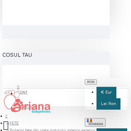
COSUL TAU
RON
€
Eur
CONT
Lei
Ron
CONT NOU
FETE
ROMANA
Balerini fete din piele naturala interior-exterior