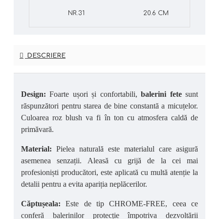
NR.31
20.6 CM
DESCRIERE
Design:
Foarte ușori și confortabili,
balerini fete
sunt
răspunzători pentru starea de bine constantă a micuțelor.
Culoarea roz blush va fi în ton cu atmosfera caldă de
primăvară.
Material:
Pielea naturală este materialul care asigură
asemenea senzații. Aleasă cu grijă de la cei mai
profesioniști producători, este aplicată cu multă atenție la
detalii pentru a evita apariția neplăcerilor.
Căptușeala:
Este de tip CHROME-FREE, ceea ce
conferă balerinilor protecție împotriva dezvoltării