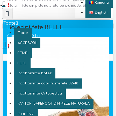
Romana
0
Balerini fete din piele naturala pentru model BELLE
English
Toate
Balerini fete BELLE
Toate
0 produs(e) - 0 Lei
ACCESORII
0
FEMEI
Coșul este gol!
FETE
Incaltaminte botez
Incaltaminte copii numerele 32-40
Incaltaminte Ortopedica
PANTOFI BAREFOOT DIN PIELE NATURALA
Primii Pasi