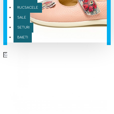
RUCSACELE
SALE
SETURI
BAIETI