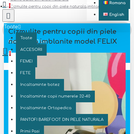
Romana
0
Cizmulite pentru copii din piele naturala,imblanite model FELIX
English
Toate
Cizmulite pentru copii din piele
Toate
naturala,imblanite model FELIX
0 produs(e) - 0 Lei
ACCESORII
0
FEMEI
Coșul este gol!
FETE
Incaltaminte botez
Incaltaminte copii numerele 32-40
Incaltaminte Ortopedica
PANTOFI BAREFOOT DIN PIELE NATURALA
Primii Pasi