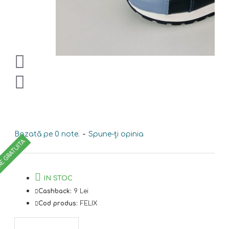
Bazată pe 0 note.
-
Spune-ţi opinia
RE GRATUITA
IN STOC
Cashback:
9 Lei
Cod produs:
FELIX