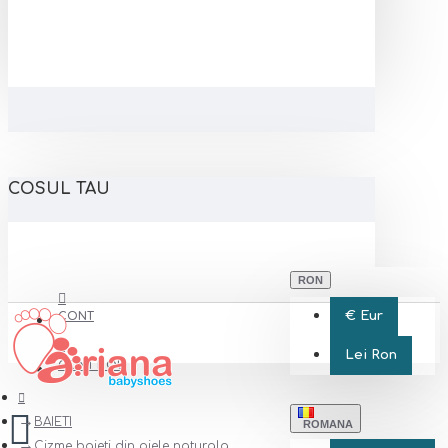
COSUL TAU
RON
€
Eur
CONT
Lei
Ron
CONT NOU
BAIETI
ROMANA
Cizme baieti din piele naturala