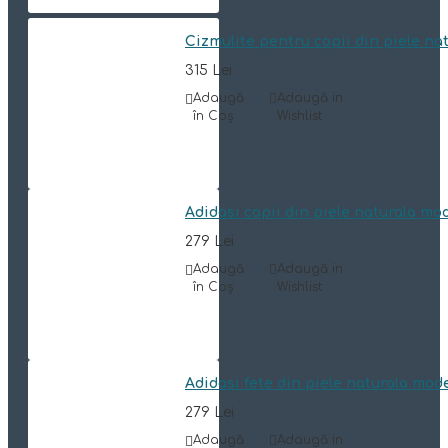
Cizmulite pentru copii din piele n
315 Lei
Adaugă
Adaugă in
în Coş
Wishlist
Adidasi copii din piele naturala mo
279 Lei
Adaugă
Adaugă in
în Coş
Wishlist
Adidasi fete din piele naturala mod
279 Lei
Adaugă
Adaugă in