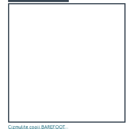
Cizmulite copii BAREFOOT din piele naturala model DION