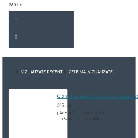
260 Lei
VIZUALIZATE RECENT
CELE MAI VIZUALIZATE
Cizmulite pentru copii din piele na
315 Lei
Adaugă
Adaugă in
în Coş
Wishlist