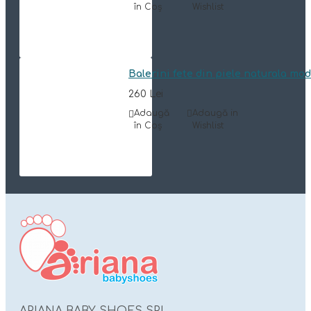
în Coş
Wishlist
Balerini fete din piele naturala mo
260 Lei
Adaugă
Adaugă in
în Coş
Wishlist