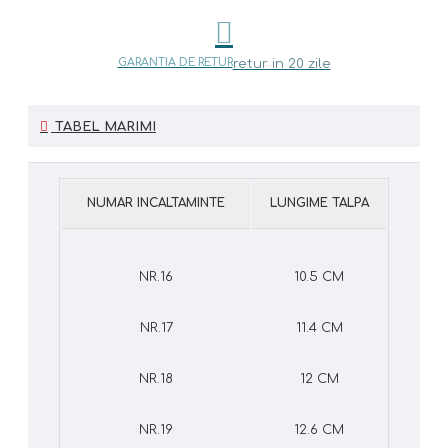
GARANTIA DE RETUR
retur in 20 zile
TABEL MARIMI
NUMAR INCALTAMINTE
LUNGIME TALPA
NR.16
10.5 CM
NR.17
11.4 CM
NR.18
12 CM
NR.19
12.6 CM