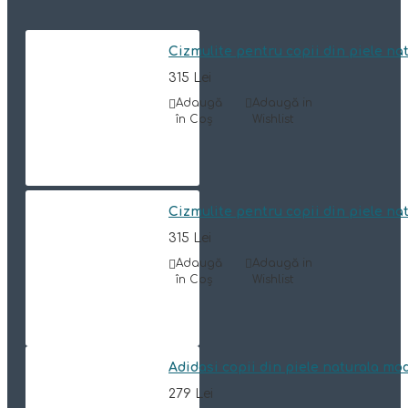
Cizmulite pentru copii din piele n
315 Lei
Adaugă
Adaugă in
în Coş
Wishlist
Cizmulite pentru copii din piele n
315 Lei
Adaugă
Adaugă in
în Coş
Wishlist
Adidasi copii din piele naturala mo
279 Lei