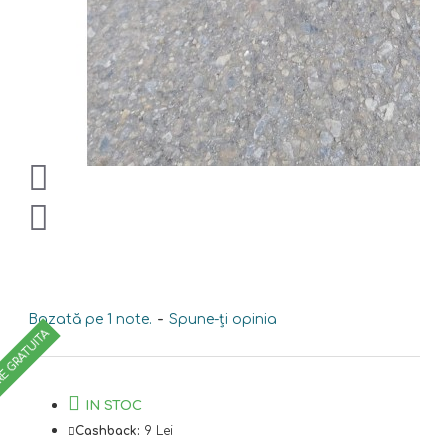
Bazată pe 1 note.
-
Spune-ţi opinia
RE GRATUITA
IN STOC
Cashback:
9 Lei