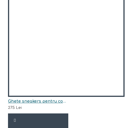
Ghete sneakers pentru copii din piele naturala model INOA
275 Lei