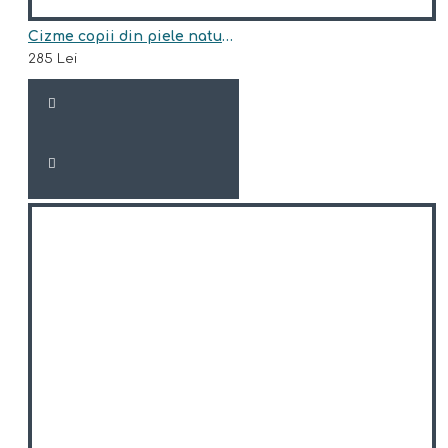
Cizme copii din piele naturala model SIDNEY
285 Lei