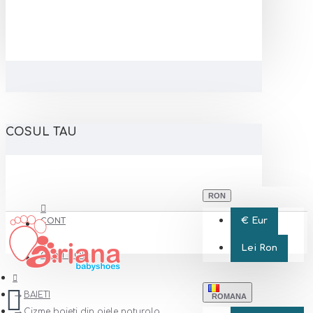
COSUL TAU
RON
€
Eur
CONT
Lei
Ron
CONT NOU
BAIETI
ROMANA
Cizme baieti din piele naturala