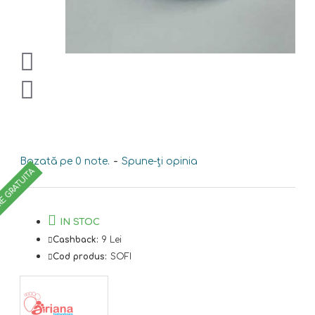
Bazată pe 0 note.
-
Spune-ţi opinia
RE GRATUITA
IN STOC
Cashback:
9 Lei
Cod produs:
SOFI