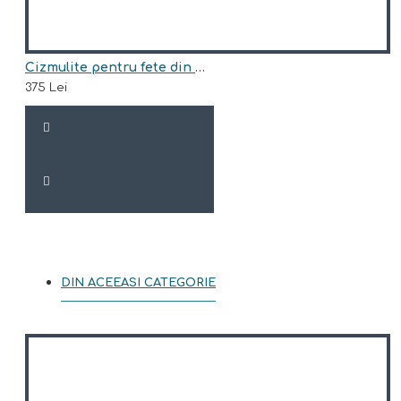
Cizmulite pentru fete din piele naturala,imblanite model MIKAELA
375 Lei
DIN ACEEASI CATEGORIE