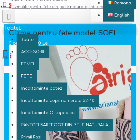
Romana
0
Cizmulite pentru fete din piele naturala,imblanite model SOFI
English
Toate
Cizme pentru fete model SOFI
Toate
0 produs(e) - 0 Lei
ACCESORII
0
FEMEI
Coșul este gol!
FETE
Incaltaminte botez
Incaltaminte copii numerele 32-40
Incaltaminte Ortopedica
PANTOFI BAREFOOT DIN PIELE NATURALA
Primii Pasi