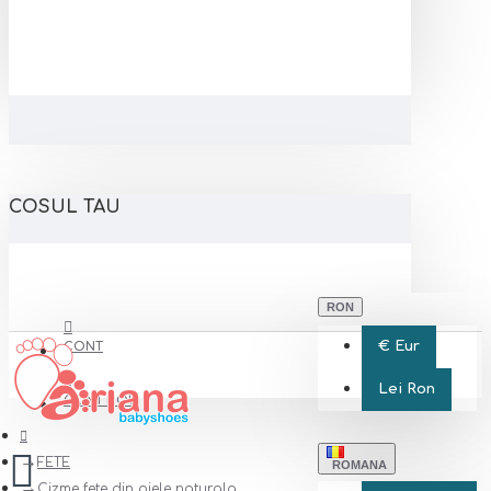
COSUL TAU
RON
€
Eur
CONT
Lei
Ron
CONT NOU
FETE
ROMANA
Cizme fete din piele naturala