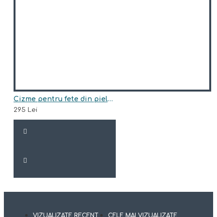
Cizme pentru fete din piele naturala model LOVA
295 Lei
VIZUALIZATE RECENT
CELE MAI VIZUALIZATE