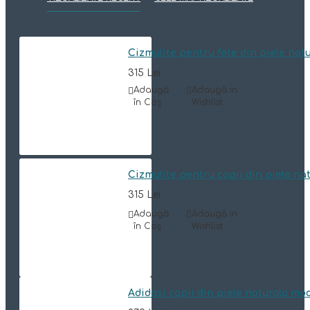
Cizmulite pentru fete din piele nat
315 Lei
Adaugă
Adaugă in
în Coş
Wishlist
Cizmulite pentru copii din piele n
315 Lei
Adaugă
Adaugă in
în Coş
Wishlist
Adidasi copii din piele naturala mo