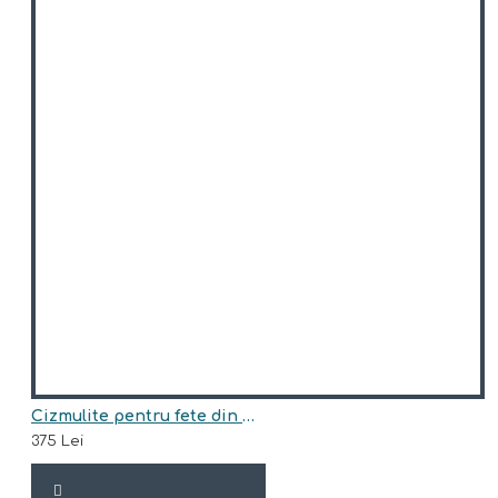
Cizmulite pentru fete din piele naturala,imblanite model SUZY
375 Lei