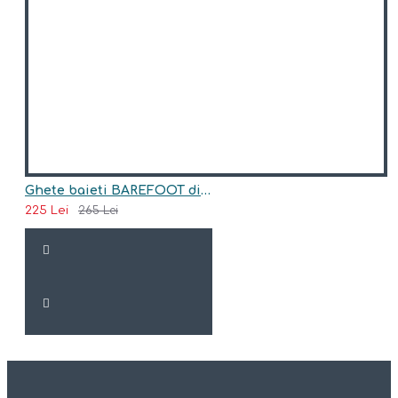
Ghete baieti BAREFOOT din piele naturala model LUIS
225 Lei
265 Lei