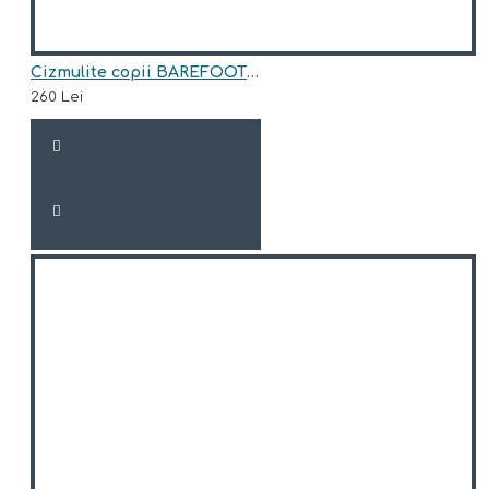
Cizmulite copii BAREFOOT din piele naturala model JULIAN
260 Lei