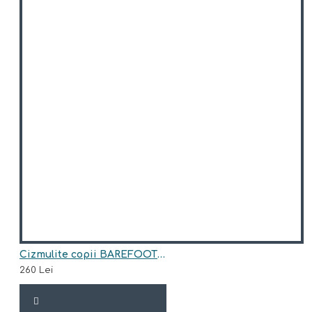
Cizmulite copii BAREFOOT din piele naturala model DION
260 Lei