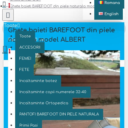
Romana
0
Ghete baieti BAREFOOT din piele naturala model ALBERT
English
Toate
Ghete baieti BAREFOOT din piele
Toate
naturala model ALBERT
0 produs(e) - 0 Lei
ACCESORII
0
FEMEI
Coșul este gol!
FETE
Incaltaminte botez
Incaltaminte copii numerele 32-40
Incaltaminte Ortopedica
PANTOFI BAREFOOT DIN PIELE NATURALA
Primii Pasi