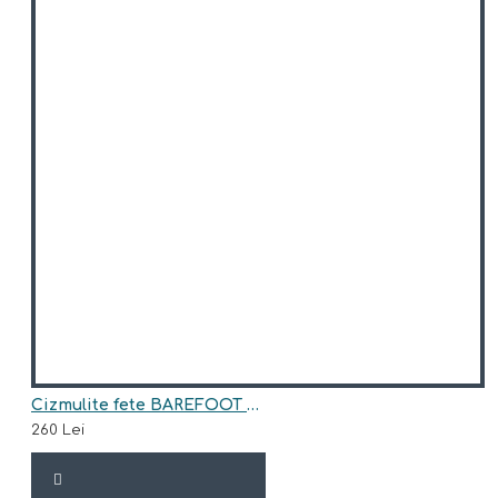
Cizmulite fete BAREFOOT din piele naturala model SAGA
260 Lei