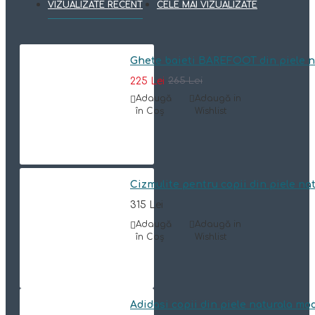
VIZUALIZATE RECENT
CELE MAI VIZUALIZATE
Ghete baieti BAREFOOT din piele 
225 Lei
265 Lei
Adaugă
Adaugă in
în Coş
Wishlist
Cizmulite pentru copii din piele n
315 Lei
Adaugă
Adaugă in
în Coş
Wishlist
Adidasi copii din piele naturala mo