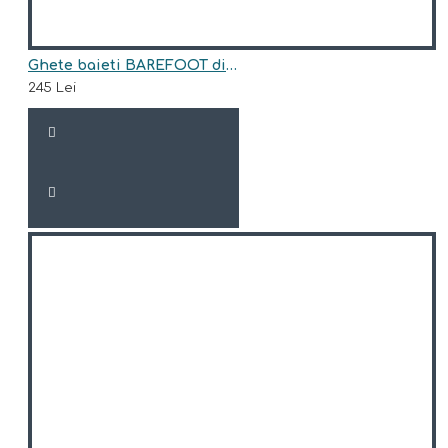
Ghete baieti BAREFOOT din piele naturala model HUGO
245 Lei