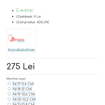
IN STOC
Cashback:
8 Lei
Cod produs:
ADELINE
ArianaBabyShoes
275 Lei
Marime copii
Nr.17-11,4 CM
Nr.18-12 CM
Nr.19-12,6 CM
Nr.20-13,2 CM
Nr.21-13,8 CM