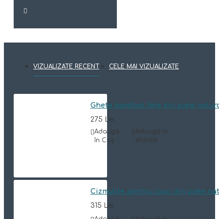
VIZUALIZATE RECENT
CELE MAI VIZUALIZATE
Ghete barefoot fete din piele natu
275 Lei
Adaugă
Adaugă in
în Coş
Wishlist
Cizmulite pentru copii din piele n
315 Lei