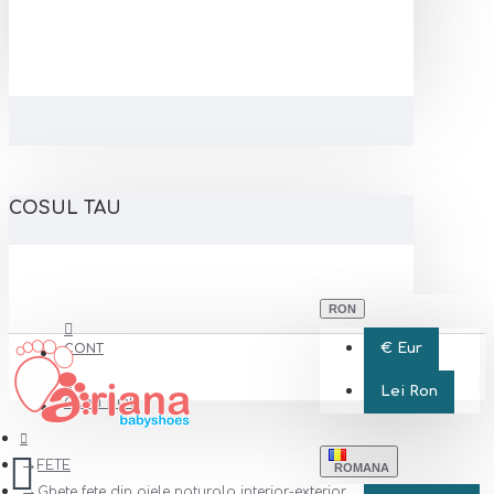
COSUL TAU
RON
€
Eur
CONT
Lei
Ron
CONT NOU
FETE
ROMANA
Ghete fete din piele naturala interior-exterior