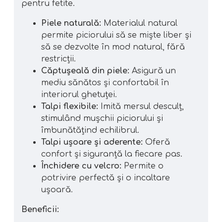
pentru fetite.
Piele naturală:
Materialul natural
permite piciorului să se miște liber și
să se dezvolte în mod natural, fără
restricții.
Căptușeală din piele:
Asigură un
mediu sănătos și confortabil în
interiorul ghetuței.
Talpi flexibile:
Imită mersul desculț,
stimulând mușchii piciorului și
îmbunătățind echilibrul.
Talpi ușoare și aderente:
Oferă
confort și siguranță la fiecare pas.
Închidere cu velcro:
Permite o
potrivire perfectă și o incaltare
ușoară.
Beneficii: