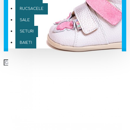
RUCSACELE
SALE
SETURI
BAIETI