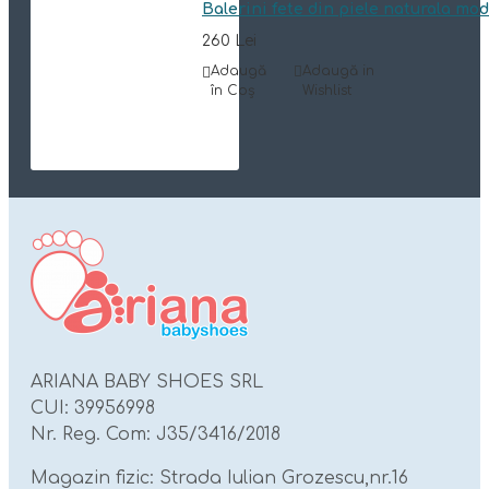
Balerini fete din piele naturala mo
260 Lei
Adaugă
Adaugă in
în Coş
Wishlist
ARIANA BABY SHOES SRL
CUI: 39956998
Nr. Reg. Com: J35/3416/2018
Magazin fizic: Strada Iulian Grozescu,nr.16