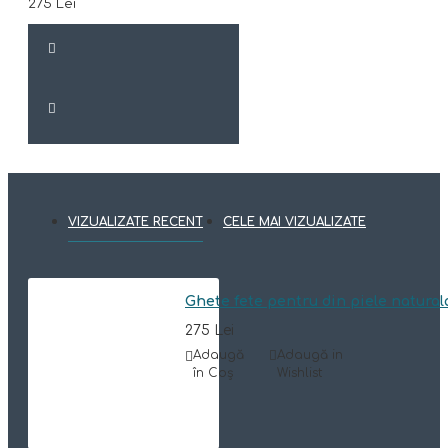
275 Lei
VIZUALIZATE RECENT
CELE MAI VIZUALIZATE
Ghete fete pentru din piele natura
275 Lei
Adaugă
Adaugă in
în Coş
Wishlist