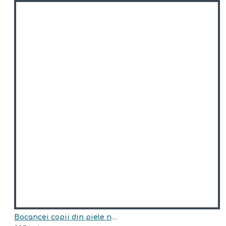
Bocancei copii din piele naturala model HUNTER-BLU