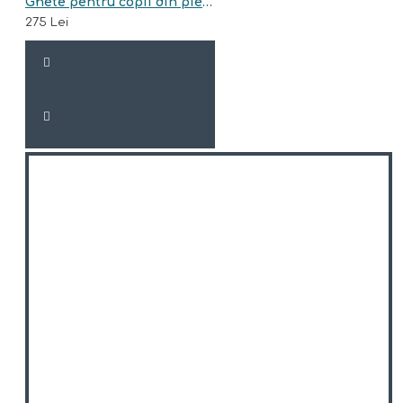
Ghete pentru copii din piele naturala model EDEN
275 Lei