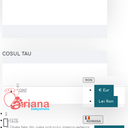
COSUL TAU
RON
€
Eur
CONT
Lei
Ron
CONT NOU
FETE
ROMANA
Ghete fete din piele naturala interior-exterior