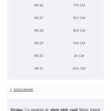
NR.26
17.4 CM
NR.27
18.2 CM
NR.28
18.8 CM
NR.29
19.4 CM
NR.30
20 CM
NR.31
20.6 CM
DESCRIERE
Design:
Cu modelul de
ghete piele copii
Moira fetițele