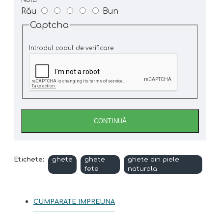
Rău
Bun
Captcha
Introdul codul de verificare
CONTINUĂ
Etichete:
ghete
ghete
ghete din piele
fete
naturala
CUMPARATE IMPREUNA