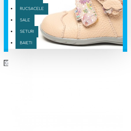
RUCSACELE
SALE
SETURI
BAIETI