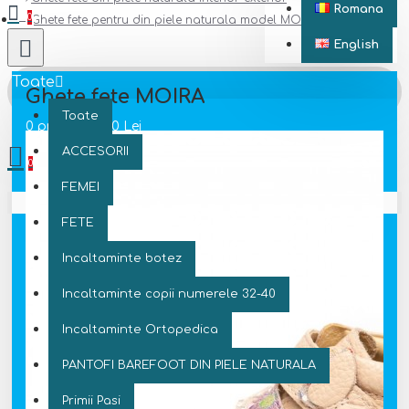
Romana
0
Ghete fete pentru din piele naturala model MOIRA
English
Toate
Ghete fete MOIRA
Toate
0 produs(e) - 0 Lei
ACCESORII
0
FEMEI
Coșul este gol!
FETE
Incaltaminte botez
Incaltaminte copii numerele 32-40
Incaltaminte Ortopedica
PANTOFI BAREFOOT DIN PIELE NATURALA
Primii Pasi