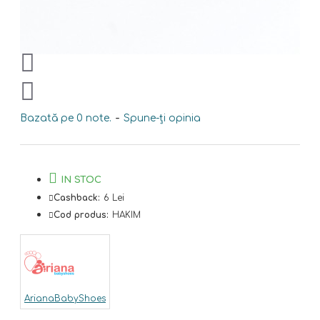
Bazată pe 0 note.
-
Spune-ţi opinia
IN STOC
Cashback:
6 Lei
Cod produs:
HAKIM
ArianaBabyShoes