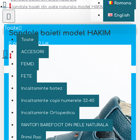
Romana
0
Sandale baieti din piele naturala model HAKIM
English
Toate
Sandale baieti model HAKIM
Toate
0 produs(e) - 0 Lei
ACCESORII
0
FEMEI
Coșul este gol!
FETE
Incaltaminte botez
Incaltaminte copii numerele 32-40
Incaltaminte Ortopedica
PANTOFI BAREFOOT DIN PIELE NATURALA
Primii Pasi