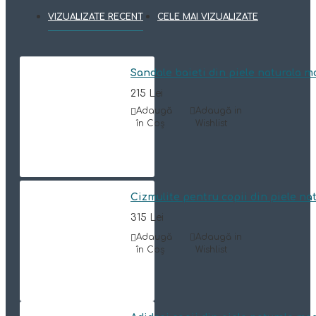
VIZUALIZATE RECENT
CELE MAI VIZUALIZATE
Sandale baieti din piele naturala 
215 Lei
Adaugă
Adaugă in
în Coş
Wishlist
Cizmulite pentru copii din piele n
315 Lei
Adaugă
Adaugă in
în Coş
Wishlist