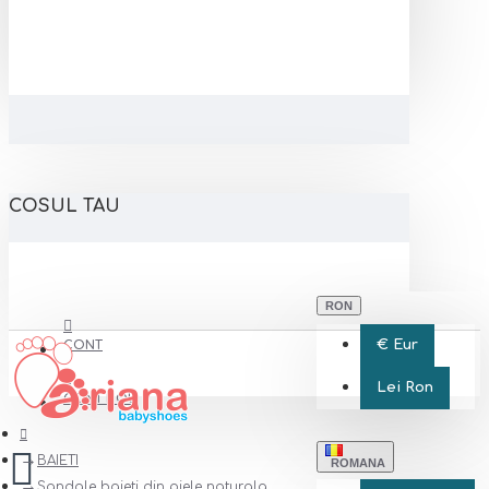
COSUL TAU
RON
€
Eur
CONT
Lei
Ron
CONT NOU
BAIETI
ROMANA
Sandale baieti din piele naturala