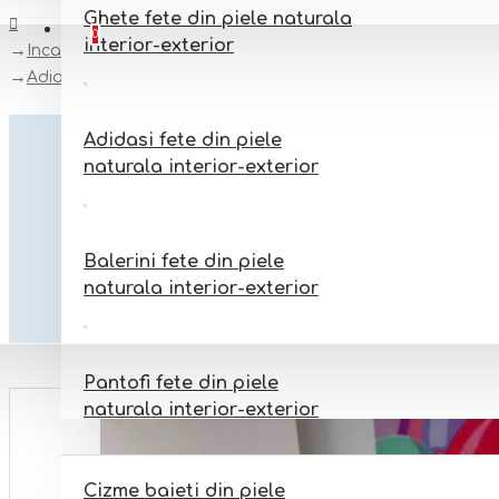
Ghete fete din piele naturala
Favorite
Adauga la favorite
0
interior-exterior
Incaltaminte copii numerele 32-40
Adidasi fete model BARONESS
Adidasi fete din piele
naturala interior-exterior
Balerini fete din piele
naturala interior-exterior
Pantofi fete din piele
naturala interior-exterior
BAIETI
Cizme baieti din piele