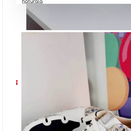
naturala
PANTOFI BAREFOOT
INCALTAMINTE BOTEZ
INCALTAMINTE ORTOPEDICA
INCALTAMINTE NR 32-40
SETURI
CONTACT
0 produs(e) - 0 Lei
0
Coșul este gol!