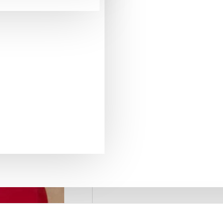
pentru comenzi mai mari de 290 Lei
LIVRARE GRATUITA
+40775371509
SUPORT PREVANZARE
retur in 20 zile
GARANTIA DE RETUR