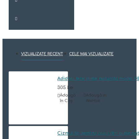
VIZUALIZATE RECENT
CELE MAI VIZUALIZATE
Adidasi fete piele naturala model H
305 Lei
Adaugă
Adaugă in
în Coş
Wishlist
Cizmulite pentru copii din piele n