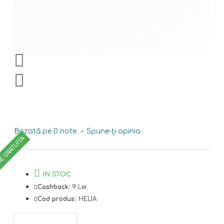
Bazată pe 0 note.
-
Spune-ţi opinia
RE GRATUITA
IN STOC
Cashback:
9 Lei
Cod produs:
HELIA