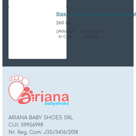
Balerini fete din piele naturala mo
260 Lei
Adaugă
Adaugă in
în Coş
Wishlist
ARIANA BABY SHOES SRL
CUI: 39956998
Nr. Reg. Com: J35/3416/2018