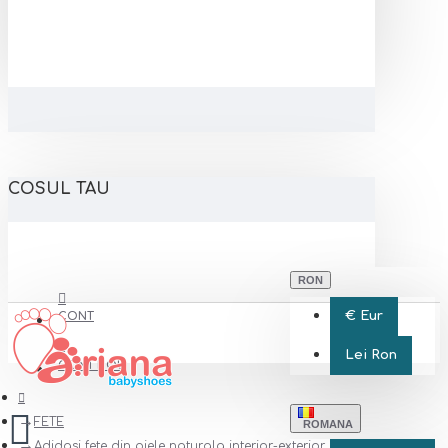
COSUL TAU
RON
€
Eur
CONT
Lei
Ron
CONT NOU
FETE
ROMANA
Adidasi fete din piele naturala interior-exterior