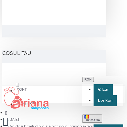
COSUL TAU
RON
€
Eur
CONT
Lei
Ron
CONT NOU
BAIETI
ROMANA
Adidasi baieti din piele naturala interior-exterior