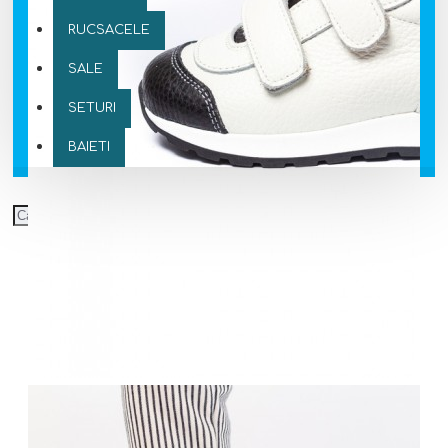
RUCSACELE
SALE
SETURI
BAIETI