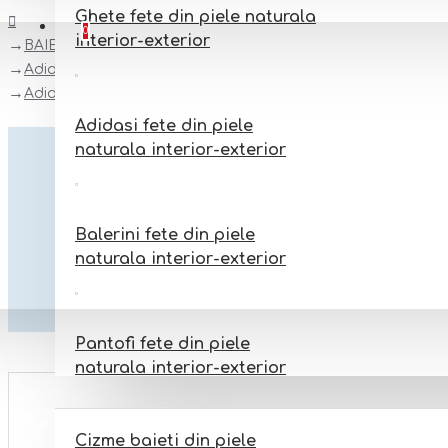
Ghete fete din piele naturala
Favorite
Adauga la favorite
0
interior-exterior
BAIETI
Adidasi baieti din piele naturala interior-exterior
Adidasi copii din piele naturala model DALLAS
Adidasi fete din piele
naturala interior-exterior
Balerini fete din piele
naturala interior-exterior
Pantofi fete din piele
naturala interior-exterior
BAIETI
Cizme baieti din piele