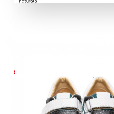
naturala
PANTOFI BAREFOOT
INCALTAMINTE BOTEZ
INCALTAMINTE ORTOPEDICA
INCALTAMINTE NR 32-40
SETURI
CONTACT
0 produs(e) - 0 Lei
0
Coșul este gol!