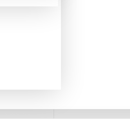
pentru comenzi mai mari de 290 Lei
LIVRARE GRATUITA
+40775371509
SUPORT PREVANZARE
retur in 20 zile
GARANTIA DE RETUR