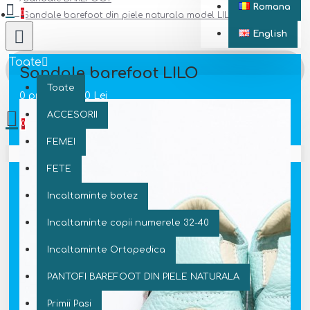
Romana
0
Sandale barefoot din piele naturala model LILO
English
Toate
Sandale barefoot LILO
Toate
0 produs(e) - 0 Lei
ACCESORII
0
FEMEI
Coșul este gol!
FETE
Incaltaminte botez
Incaltaminte copii numerele 32-40
Incaltaminte Ortopedica
PANTOFI BAREFOOT DIN PIELE NATURALA
Primii Pasi