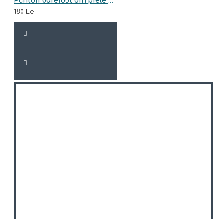
Pantofi barefoot din piele naturala Arisori GENES
180 Lei