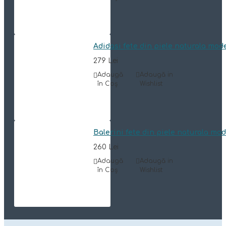
Adidasi fete din piele naturala mod
279 Lei
Adaugă
Adaugă in
în Coş
Wishlist
Balerini fete din piele naturala mo
260 Lei
Adaugă
Adaugă in
în Coş
Wishlist