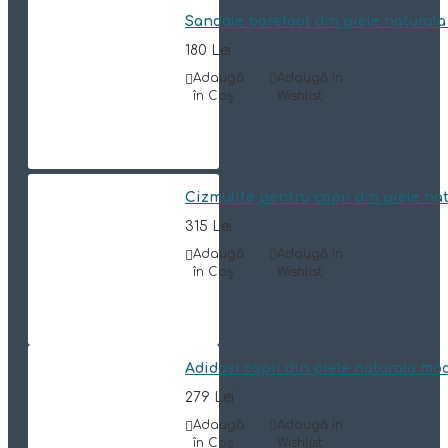
Sandale barefoot din piele natural
180 Lei
Adaugă
Adaugă in
în Coş
Wishlist
Cizmulite pentru copii din piele n
315 Lei
Adaugă
Adaugă in
în Coş
Wishlist
Adidasi copii din piele naturala mo
279 Lei
Adaugă
Adaugă in
în Coş
Wishlist