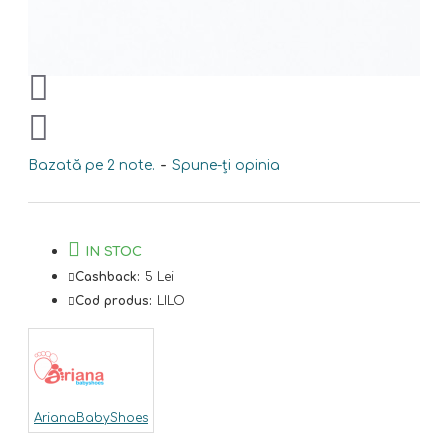
Bazată pe 2 note.
-
Spune-ţi opinia
IN STOC
Cashback:
5 Lei
Cod produs:
LILO
ArianaBabyShoes