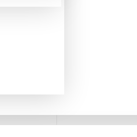
pentru comenzi mai mari de 290 Lei
LIVRARE GRATUITA
+40775371509
SUPORT PREVANZARE
retur in 20 zile
GARANTIA DE RETUR