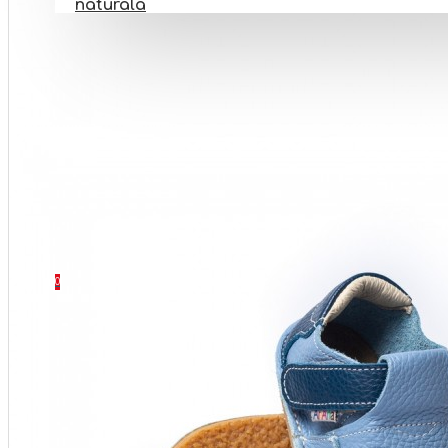
naturala
PANTOFI BAREFOOT
INCALTAMINTE BOTEZ
INCALTAMINTE ORTOPEDICA
INCALTAMINTE NR 32-40
SETURI
CONTACT
0 produs(e) - 0 Lei
0
Coșul este gol!