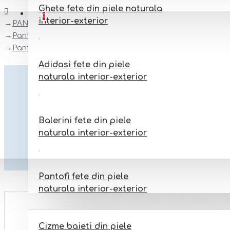
Ghete fete din piele naturala
Favorite
Adauga la favorite
0
interior-exterior
PANTOFI BAREFOOT DIN PIELE NATURALA
Pantofi BAREFFOT
Pantofi barefoot din piele naturala Arisori Happy Koala
Adidasi fete din piele
naturala interior-exterior
Balerini fete din piele
naturala interior-exterior
Pantofi fete din piele
naturala interior-exterior
BAIETI
Cizme baieti din piele