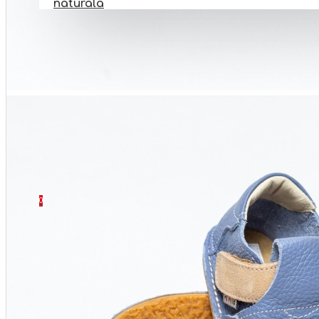
naturala
PANTOFI BAREFOOT
INCALTAMINTE BOTEZ
INCALTAMINTE ORTOPEDICA
INCALTAMINTE NR 32-40
SETURI
CONTACT
0 produs(e) - 0 Lei
0
Coșul este gol!