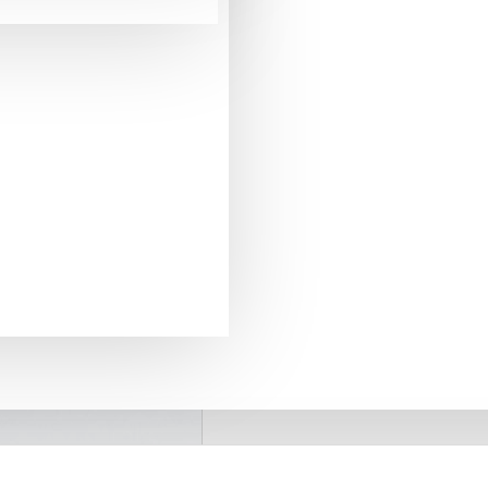
pentru comenzi mai mari de 290 Lei
LIVRARE GRATUITA
+40775371509
SUPORT PREVANZARE
retur in 20 zile
GARANTIA DE RETUR