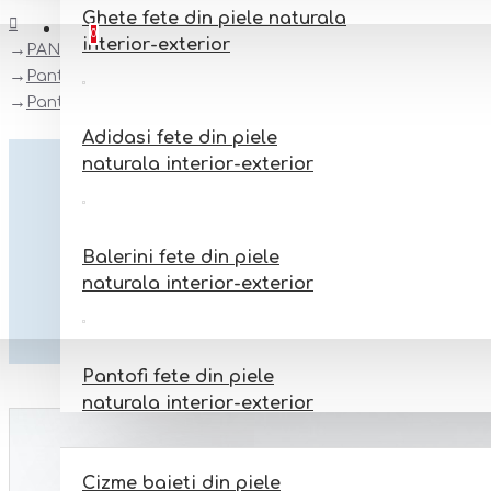
Ghete fete din piele naturala
Favorite
Adauga la favorite
0
interior-exterior
PANTOFI BAREFOOT DIN PIELE NATURALA
Pantofi BAREFFOT
Pantofi barefoot din piele naturala Arisori ELVIN
Adidasi fete din piele
naturala interior-exterior
Balerini fete din piele
naturala interior-exterior
Pantofi fete din piele
naturala interior-exterior
BAIETI
Cizme baieti din piele