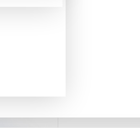
ILMA
pentru comenzi mai mari de 290 Lei
LIVRARE GRATUITA
+40775371509
SUPORT PREVANZARE
retur in 20 zile
GARANTIA DE RETUR