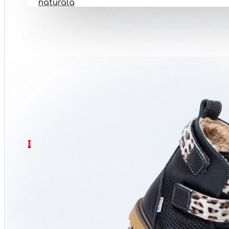
naturala
PANTOFI BAREFOOT
INCALTAMINTE BOTEZ
INCALTAMINTE ORTOPEDICA
INCALTAMINTE NR 32-40
SETURI
CONTACT
0 produs(e) - 0 Lei
0
Coșul este gol!