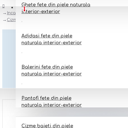
Ghete fete din piele naturala
Favorite
Adauga la favorite
0
interior-exterior
Incaltaminte copii numerele 32-40
Cizmulite pentru fete din piele naturala,imblanite model H
Adidasi fete din piele
naturala interior-exterior
Balerini fete din piele
naturala interior-exterior
Pantofi fete din piele
naturala interior-exterior
BAIETI
Cizme baieti din piele