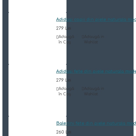
Adidasi copii din piele naturala mo
279 Lei
Adaugă
Adaugă in
în Coş
Wishlist
Adidasi fete din piele naturala mod
279 Lei
Adaugă
Adaugă in
în Coş
Wishlist
Balerini fete din piele naturala mo
260 Lei