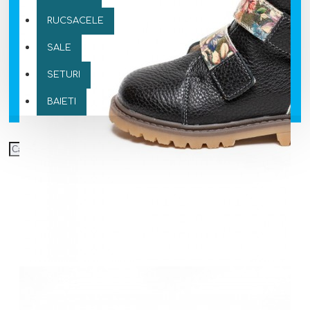
RUCSACELE
SALE
SETURI
BAIETI