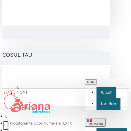
COSUL TAU
RON
€
Eur
CONT
Lei
Ron
CONT NOU
Incaltaminte copii numerele 32-40
ROMANA