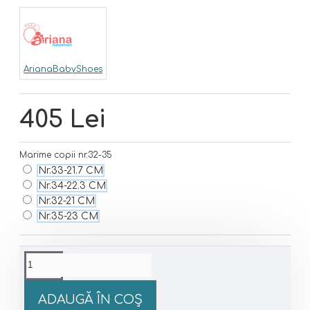
ArianaBabyShoes
405 Lei
Marime copii nr.32-35
Nr.33-21.7 CM
Nr.34-22.3 CM
Nr.32-21 CM
Nr.35-23 CM
ADAUGĂ ÎN COŞ