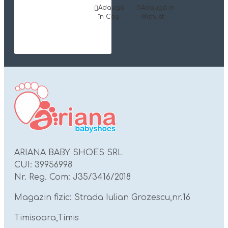
Adaugă
Adaugă in
în Coş
Wishlist
ARIANA BABY SHOES SRL
CUI: 39956998
Nr. Reg. Com: J35/3416/2018
Magazin fizic: Strada Iulian Grozescu,nr.16
Timisoara,Timis