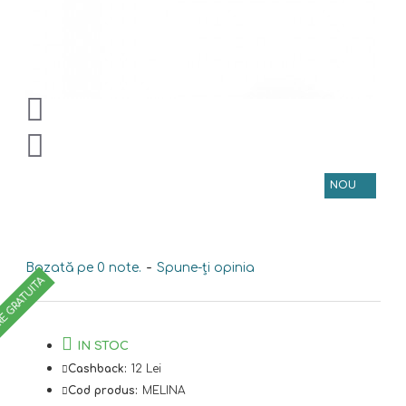
NOU
Bazată pe 0 note.
-
Spune-ţi opinia
RE GRATUITA
IN STOC
Cashback:
12 Lei
Cod produs:
MELINA