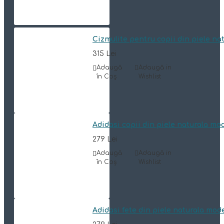
Cizmulite pentru copii din piele n
315 Lei
Adaugă
Adaugă in
în Coş
Wishlist
Adidasi copii din piele naturala mo
279 Lei
Adaugă
Adaugă in
în Coş
Wishlist
Adidasi fete din piele naturala mod