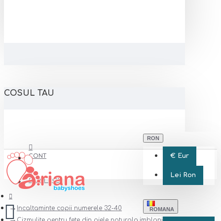
COSUL TAU
RON
€
Eur
CONT
Lei
Ron
CONT NOU
Incaltaminte copii numerele 32-40
ROMANA
Cizmulite pentru fete din piele naturala,imblanite model STINA