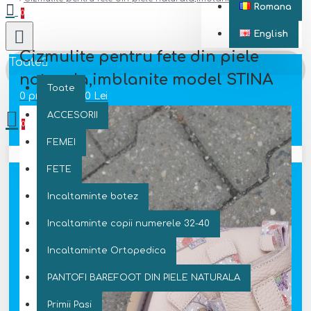
Romana
0
English
Cizmulite pentru fete din piele
Toate
naturala,imblanite model STINA
Toate
0 produs(e) - 0 Lei
ACCESORII
0
FEMEI
Coșul este gol!
FETE
Incaltaminte botez
Incaltaminte copii numerele 32-40
Incaltaminte Ortopedica
PANTOFI BAREFOOT DIN PIELE NATURALA
Primii Pasi