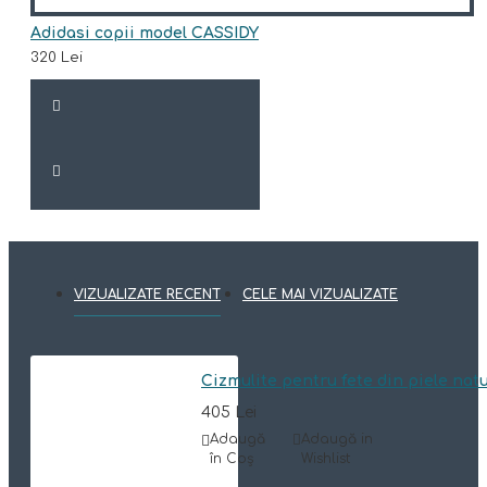
Adidasi copii model CASSIDY
320 Lei
VIZUALIZATE RECENT
CELE MAI VIZUALIZATE
Cizmulite pentru fete din piele nat
405 Lei
Adaugă
Adaugă in
în Coş
Wishlist