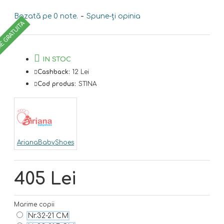
Bazată pe 0 note.
-
Spune-ţi opinia
RE GRATUITA
IN STOC
Cashback:
12 Lei
Cod produs:
STINA
ArianaBabyShoes
405 Lei
Marime copii
Nr.32-21 CM