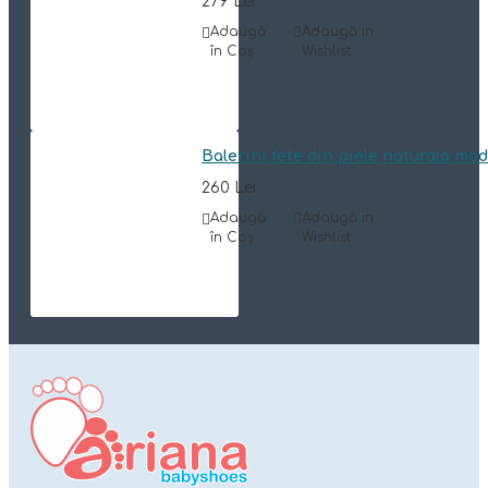
279 Lei
Adaugă
Adaugă in
în Coş
Wishlist
Balerini fete din piele naturala mo
260 Lei
Adaugă
Adaugă in
în Coş
Wishlist