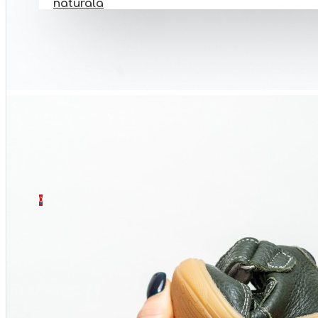
naturala
PANTOFI BAREFOOT
INCALTAMINTE BOTEZ
INCALTAMINTE ORTOPEDICA
INCALTAMINTE NR 32-40
SETURI
CONTACT
0 produs(e) - 0 Lei
0
Coșul este gol!