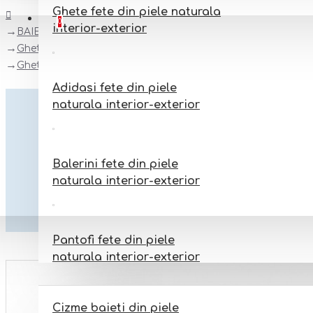
Ghete fete din piele naturala
Favorite
Adauga la favorite
0
interior-exterior
BAIETI
Ghete baieti din piele naturala
Ghete barefoot baieti din piele naturala model COEN
Adidasi fete din piele
naturala interior-exterior
Balerini fete din piele
naturala interior-exterior
Pantofi fete din piele
naturala interior-exterior
BAIETI
Cizme baieti din piele