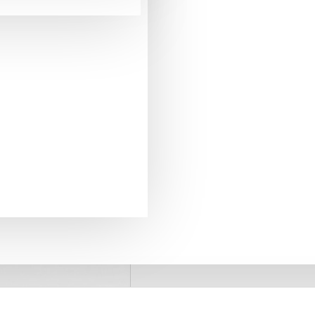
pentru comenzi mai mari de 290 Lei
LIVRARE GRATUITA
+40775371509
SUPORT PREVANZARE
retur in 20 zile
GARANTIA DE RETUR