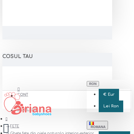
COSUL TAU
RON
€
Eur
CONT
Lei
Ron
CONT NOU
FETE
ROMANA
Ghete fete din piele naturala interior-exterior