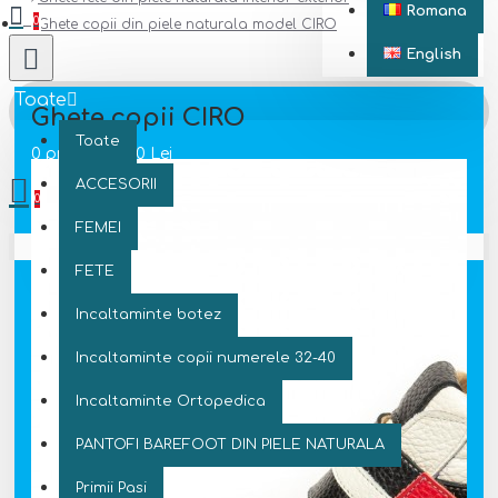
Romana
0
Ghete copii din piele naturala model CIRO
English
Toate
Ghete copii CIRO
Toate
0 produs(e) - 0 Lei
ACCESORII
0
FEMEI
Coșul este gol!
FETE
Incaltaminte botez
Incaltaminte copii numerele 32-40
Incaltaminte Ortopedica
PANTOFI BAREFOOT DIN PIELE NATURALA
Primii Pasi