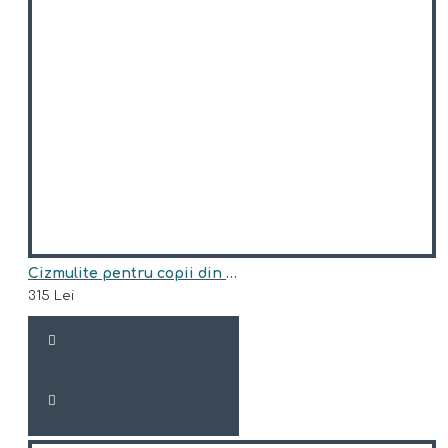
Cizmulite pentru copii din piele naturala,imblanite model OLAF
315 Lei