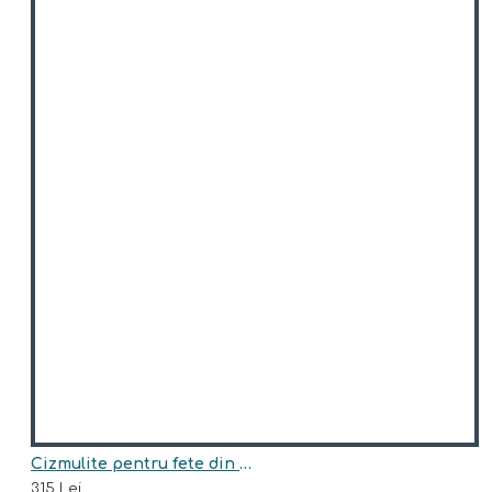
Cizmulite pentru fete din piele naturala,imblanite model DITA
315 Lei