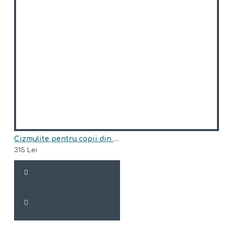
Cizmulite pentru copii din piele naturala,imblanite model OLAF
315 Lei