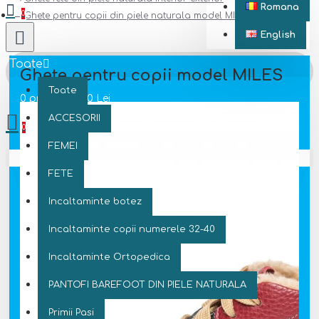
Romana
0
Ghete pentru copii din piele naturala model MILES
English
Toate
Ghete pentru copii model MILES
Toate
0 produs(e) - 0 Lei
ACCESORII
0
FEMEI
Coșul este gol!
FETE
Incaltaminte botez
Incaltaminte copii numerele 32-40
Incaltaminte Ortopedica
PANTOFI BAREFOOT DIN PIELE NATURALA
Primii Pasi