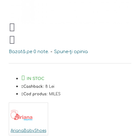
Bazată pe 0 note.
-
Spune-ţi opinia
IN STOC
Cashback:
8 Lei
Cod produs:
MILES
ArianaBabyShoes