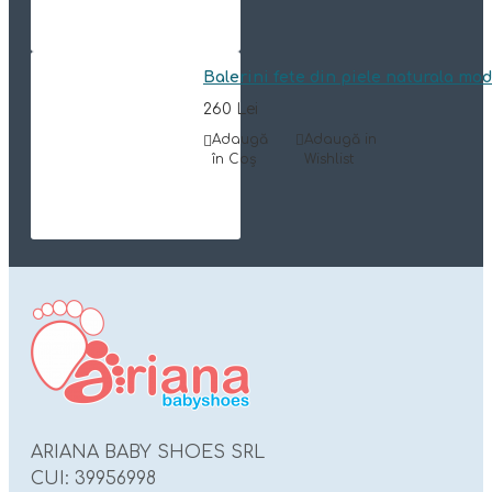
Balerini fete din piele naturala mo
260 Lei
Adaugă
Adaugă in
în Coş
Wishlist
ARIANA BABY SHOES SRL
CUI: 39956998