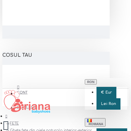
COSUL TAU
RON
€
Eur
CONT
Lei
Ron
CONT NOU
FETE
ROMANA
Ghete fete din piele naturala interior-exterior