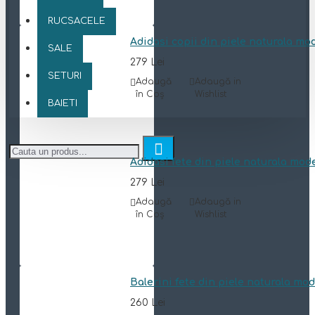
RUCSACELE
Adidasi copii din piele naturala mo
SALE
279 Lei
SETURI
Adaugă
Adaugă in
în Coş
Wishlist
BAIETI
Adidasi fete din piele naturala mod
279 Lei
Adaugă
Adaugă in
în Coş
Wishlist
Balerini fete din piele naturala mo
260 Lei