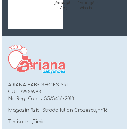
Adaugă
Adaugă in
în Coş
Wishlist
ARIANA BABY SHOES SRL
CUI: 39956998
Nr. Reg. Com: J35/3416/2018
Magazin fizic: Strada Iulian Grozescu,nr.16
Timisoara,Timis