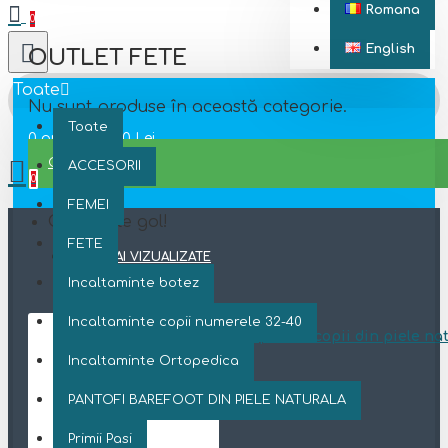
Romana
0
English
OUTLET FETE
Toate
Nu sunt produse în această categorie.
Toate
0 produs(e) - 0 Lei
CONTINUĂ
ACCESORII
0
FEMEI
Coșul este gol!
FETE
CELE MAI VIZUALIZATE
Incaltaminte botez
Incaltaminte copii numerele 32-40
Cizmulite pentru copii din piele n
Incaltaminte Ortopedica
315 Lei
Adaugă
Adaugă in
PANTOFI BAREFOOT DIN PIELE NATURALA
în Coş
Wishlist
Primii Pasi