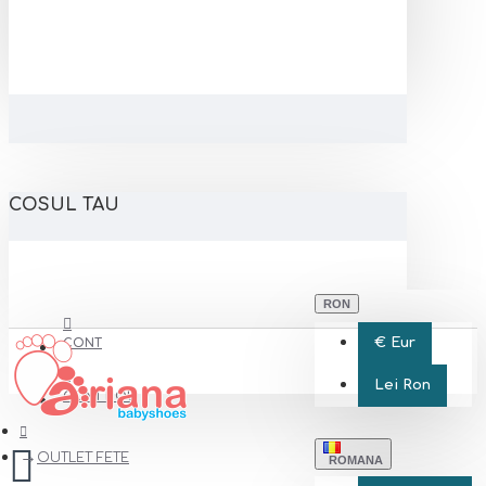
COSUL TAU
RON
€
Eur
CONT
Lei
Ron
CONT NOU
OUTLET FETE
ROMANA