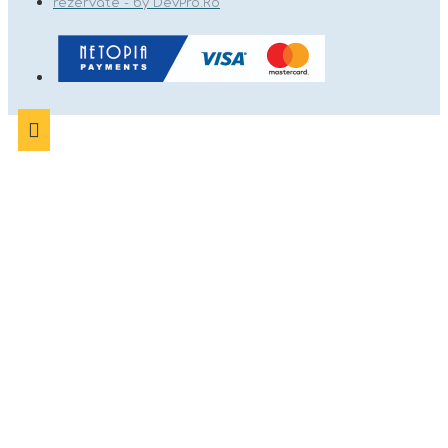
rezervate - by DevPro.Ro