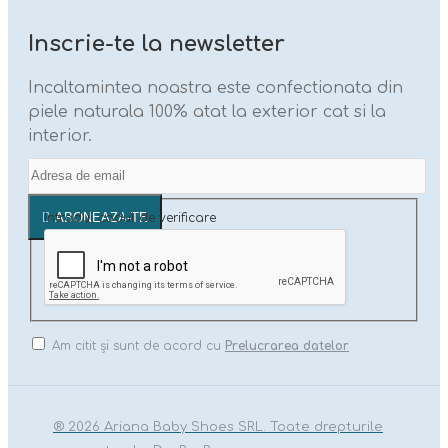
Inscrie-te la newsletter
Incaltamintea noastra este confectionata din
piele naturala 100% atat la exterior cat si la
interior.
ABONEAZA-TE
Introdul codul de verificare
Am citit şi sunt de acord cu
Prelucrarea datelor
® 2026 Ariana Baby Shoes SRL. Toate drepturile