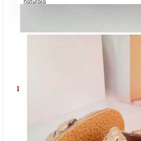
naturala
PANTOFI BAREFOOT
INCALTAMINTE BOTEZ
INCALTAMINTE ORTOPEDICA
INCALTAMINTE NR 32-40
SETURI
CONTACT
0 produs(e) - 0 Lei
0
Coșul este gol!