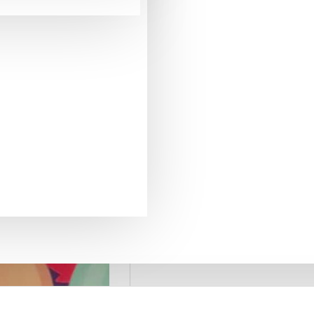
MEDA
pentru comenzi mai mari de 290 Lei
LIVRARE GRATUITA
+40775371509
SUPORT PREVANZARE
retur in 20 zile
GARANTIA DE RETUR