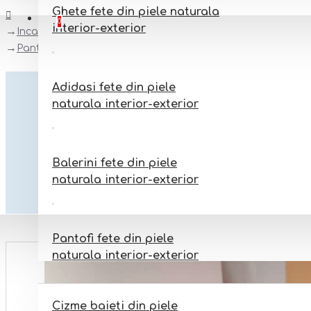
Ghete fete din piele naturala
Favorite
Adauga la favorite
0
interior-exterior
Incaltaminte botez
Pantofi barefoot botez din piele naturala Arisori ANDRO
Adidasi fete din piele
naturala interior-exterior
Balerini fete din piele
naturala interior-exterior
Pantofi fete din piele
naturala interior-exterior
BAIETI
Cizme baieti din piele