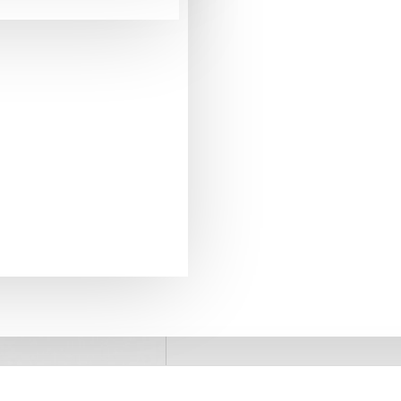
pentru comenzi mai mari de 290 Lei
LIVRARE GRATUITA
+40775371509
SUPORT PREVANZARE
retur in 20 zile
GARANTIA DE RETUR