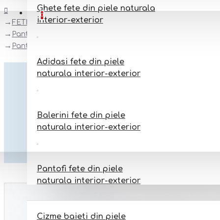
Ghete fete din piele naturala
Favorite
Adauga la favorite
0
interior-exterior
FETE
Pantofi fete din piele naturala interior-exterior
Pantofi barefoot fete din piele naturala model LUCY
Adidasi fete din piele
naturala interior-exterior
Balerini fete din piele
naturala interior-exterior
Pantofi fete din piele
naturala interior-exterior
BAIETI
Cizme baieti din piele