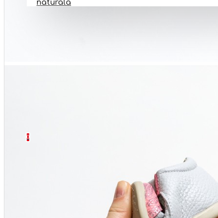
naturala
PANTOFI BAREFOOT
INCALTAMINTE BOTEZ
INCALTAMINTE ORTOPEDICA
INCALTAMINTE NR 32-40
SETURI
CONTACT
0 produs(e) - 0 Lei
0
Coșul este gol!