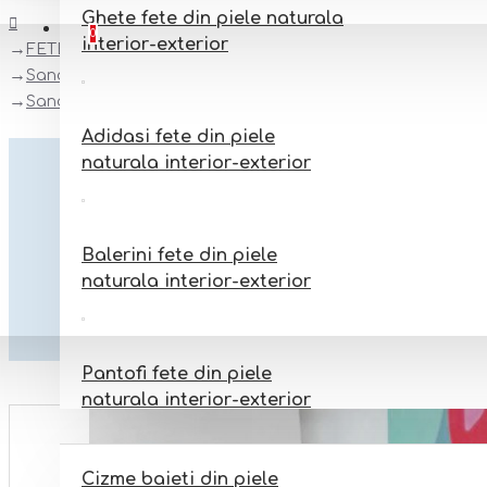
Ghete fete din piele naturala
Favorite
Adauga la favorite
0
interior-exterior
FETE
Sandale fete din piele naturala interior-exterior
Sandale fete din piele naturala model VALY
Adidasi fete din piele
naturala interior-exterior
Balerini fete din piele
naturala interior-exterior
Pantofi fete din piele
naturala interior-exterior
BAIETI
Cizme baieti din piele