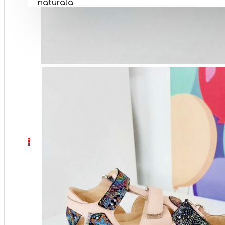
naturala
PANTOFI BAREFOOT
INCALTAMINTE BOTEZ
INCALTAMINTE ORTOPEDICA
INCALTAMINTE NR 32-40
SETURI
CONTACT
0 produs(e) - 0 Lei
0
Coșul este gol!