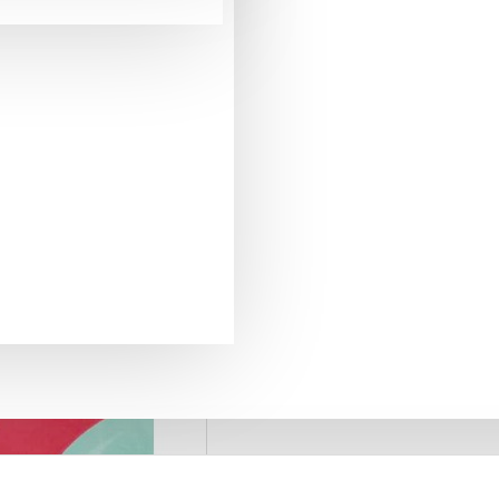
pentru comenzi mai mari de 290 Lei
LIVRARE GRATUITA
+40775371509
SUPORT PREVANZARE
retur in 20 zile
GARANTIA DE RETUR