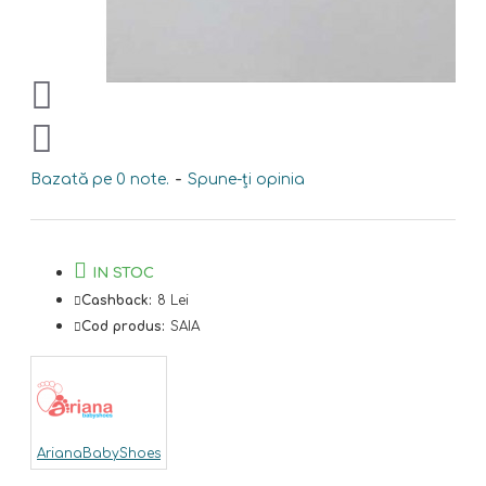
Bazată pe 0 note.
-
Spune-ţi opinia
IN STOC
Cashback:
8 Lei
Cod produs:
SAIA
ArianaBabyShoes