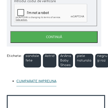
Introdul codul de verificare
CONTINUĂ
Etichete:
sandale
Astrid
AriAna
piele
negru
fete
Baby
naturala
și roz
Shoes
CUMPARATE IMPREUNA