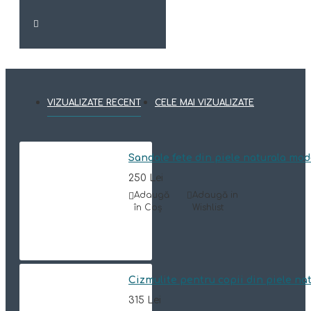
VIZUALIZATE RECENT
CELE MAI VIZUALIZATE
Sandale fete din piele naturala mod
250 Lei
Adaugă
Adaugă in
în Coş
Wishlist
Cizmulite pentru copii din piele n
315 Lei