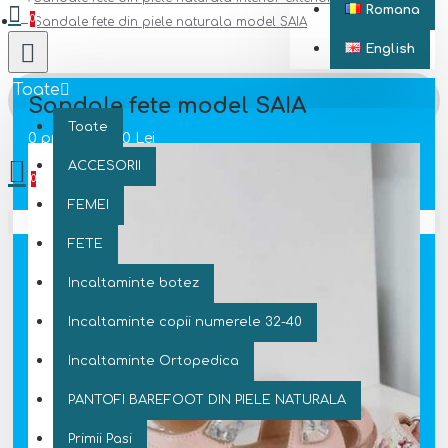
Romana
0
Sandale fete din piele naturala model SAIA
English
Toate
Sandale fete model SAIA
Toate
0 produs(e) - 0 Lei
ACCESORII
0
FEMEI
Coșul este gol!
FETE
Incaltaminte botez
Incaltaminte copii numerele 32-40
Incaltaminte Ortopedica
PANTOFI BAREFOOT DIN PIELE NATURALA
Primii Pasi