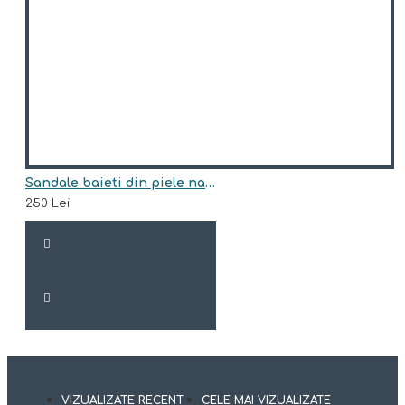
Sandale baieti din piele naturala model OAK
250 Lei
VIZUALIZATE RECENT
CELE MAI VIZUALIZATE