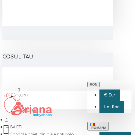
COSUL TAU
RON
€
Eur
CONT
Lei
Ron
CONT NOU
BAIETI
ROMANA
Sandale baieti din piele naturala