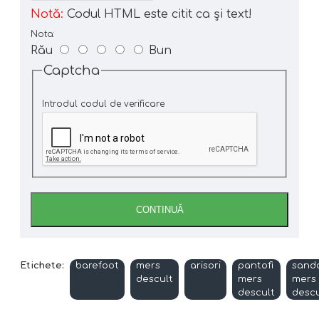
Notă:
Codul HTML este citit ca şi text!
Nota:
Rău
Bun
Captcha
Introdul codul de verificare
CONTINUĂ
Etichete:
barefoot
mers
arisori
pantofi
sand
descult
mers
mers
descult
descu