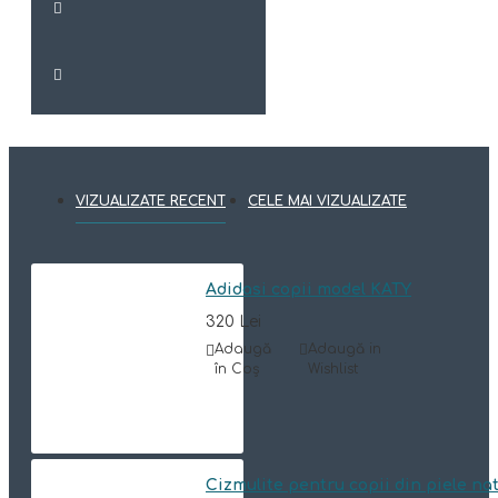
VIZUALIZATE RECENT
CELE MAI VIZUALIZATE
Adidasi copii model KATY
320 Lei
Adaugă
Adaugă in
în Coş
Wishlist
Cizmulite pentru copii din piele n