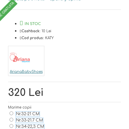
RE GRATUITA
IN STOC
Cashback:
10 Lei
Cod produs:
KATY
ArianaBabyShoes
320 Lei
Marime copii
Nr.32-21 CM
Nr.33-21.7 CM
Nr.34-22,3 CM