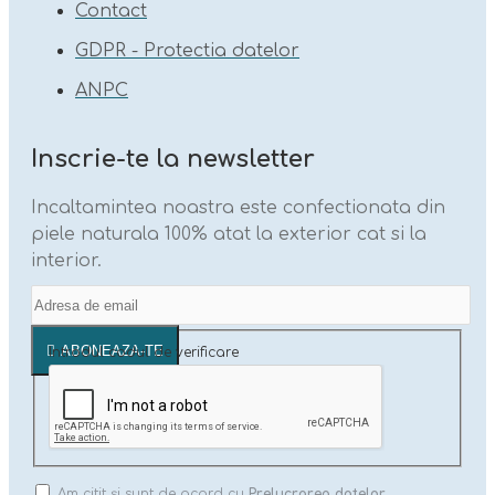
Contact
GDPR - Protectia datelor
ANPC
Inscrie-te la newsletter
Incaltamintea noastra este confectionata din
piele naturala 100% atat la exterior cat si la
interior.
ABONEAZA-TE
Introdul codul de verificare
Am citit şi sunt de acord cu
Prelucrarea datelor