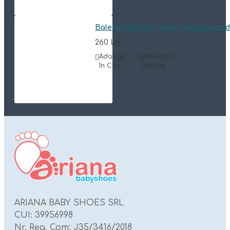
Balerini fete din piele naturala mo
260 Lei
Adaugă
Adaugă in
în Coş
Wishlist
ARIANA BABY SHOES SRL
CUI: 39956998
Nr. Reg. Com: J35/3416/2018