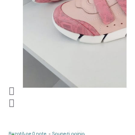
Bazată pe 0 note.
-
Spune-ţi opinia