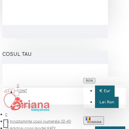
COSUL TAU
RON
€
Eur
CONT
Lei
Ron
CONT NOU
Incaltaminte copii numerele 32-40
ROMANA
Adidasi copii model KATY