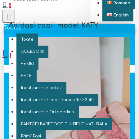
Romana
0
English
Adidasi copii model KATY
Toate
Toate
0 produs(e) - 0 Lei
ACCESORII
0
FEMEI
Coșul este gol!
FETE
Incaltaminte botez
Incaltaminte copii numerele 32-40
Incaltaminte Ortopedica
PANTOFI BAREFOOT DIN PIELE NATURALA
Primii Pasi