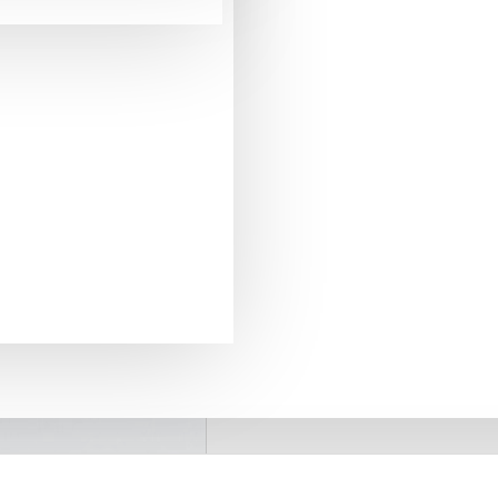
pentru comenzi mai mari de 290 Lei
LIVRARE GRATUITA
+40775371509
SUPORT PREVANZARE
retur in 20 zile
GARANTIA DE RETUR