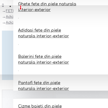
Ghete fete din piele naturala
Favorite
Adauga la favorite
0
interior-exterior
FETE
Adidasi fete din piele naturala interior-exterior
Adidasi fete din piele natural model MARISA
Adidasi fete din piele
naturala interior-exterior
Balerini fete din piele
naturala interior-exterior
Pantofi fete din piele
naturala interior-exterior
BAIETI
Cizme baieti din piele