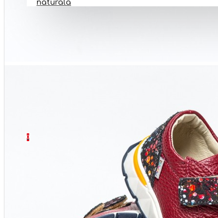
naturala
PANTOFI BAREFOOT
INCALTAMINTE BOTEZ
INCALTAMINTE ORTOPEDICA
INCALTAMINTE NR 32-40
SETURI
CONTACT
0 produs(e) - 0 Lei
0
Coșul este gol!