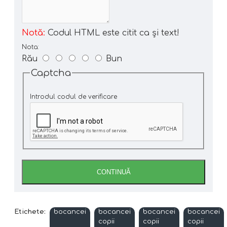
Notă:
Codul HTML este citit ca şi text!
Nota:
Rău
Bun
Captcha
Introdul codul de verificare
CONTINUĂ
Etichete:
bocancei
bocancei
bocancei
bocancei
copii
copii
copii