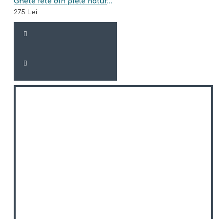
Ghete fete din piele naturala model TRISHA
275 Lei