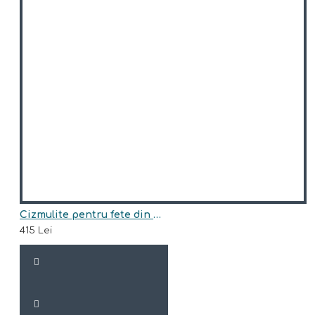
Cizmulite pentru fete din piele naturala,imblanite model ZELINE
415 Lei