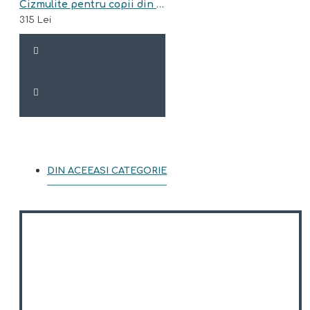
Cizmulite pentru copii din piele naturala,imblanite model OLAF
315 Lei
DIN ACEEASI CATEGORIE