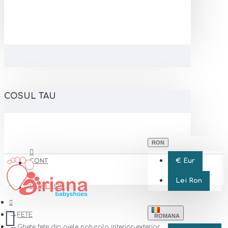
COSUL TAU
RON
€
Eur
CONT
Lei
Ron
CONT NOU
FETE
ROMANA
Ghete fete din piele naturala interior-exterior