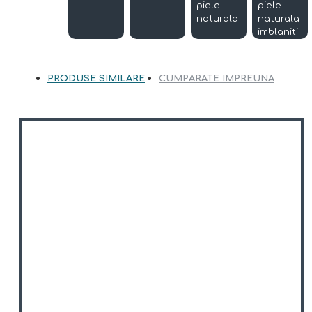
piele
piele
naturala
naturala
imblaniti
PRODUSE SIMILARE
CUMPARATE IMPREUNA