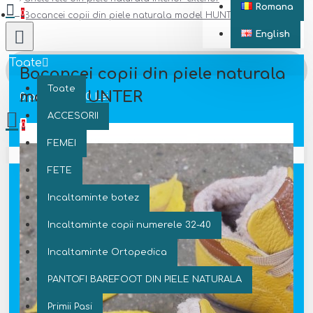
Romana
0
Bocancei copii din piele naturala model HUNTER
English
Toate
Bocancei copii din piele naturala
Toate
model HUNTER
0 produs(e) - 0 Lei
ACCESORII
0
FEMEI
Coșul este gol!
FETE
Incaltaminte botez
Incaltaminte copii numerele 32-40
Incaltaminte Ortopedica
PANTOFI BAREFOOT DIN PIELE NATURALA
Primii Pasi