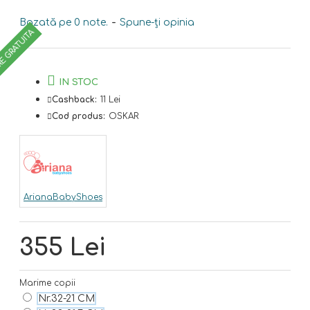
Bazată pe 0 note.
-
Spune-ţi opinia
RE GRATUITA
IN STOC
Cashback:
11 Lei
Cod produs:
OSKAR
ArianaBabyShoes
355 Lei
Marime copii
Nr.32-21 CM