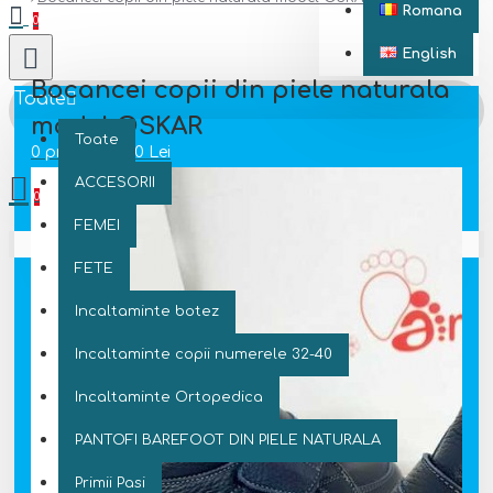
Romana
0
English
Bocancei copii din piele naturala
Toate
model OSKAR
Toate
0 produs(e) - 0 Lei
ACCESORII
0
FEMEI
Coșul este gol!
FETE
Incaltaminte botez
Incaltaminte copii numerele 32-40
Incaltaminte Ortopedica
PANTOFI BAREFOOT DIN PIELE NATURALA
Primii Pasi