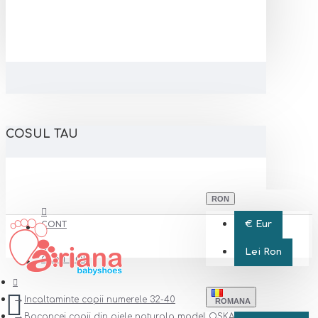
COSUL TAU
RON
€
Eur
CONT
Lei
Ron
CONT NOU
Incaltaminte copii numerele 32-40
ROMANA
Bocancei copii din piele naturala model OSKAR