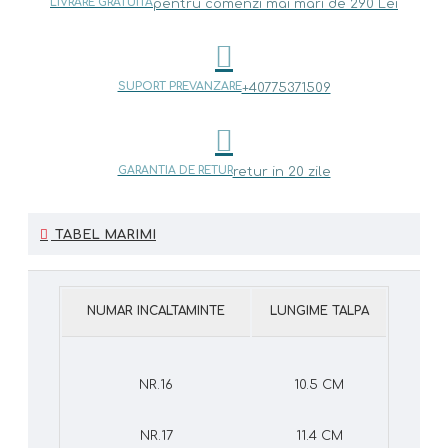
LIVRARE GRATUITA
pentru comenzi mai mari de 290 Lei
SUPORT PREVANZARE
+40775371509
GARANTIA DE RETUR
retur in 20 zile
TABEL MARIMI
NUMAR INCALTAMINTE
LUNGIME TALPA
NR.16
10.5 CM
NR.17
11.4 CM