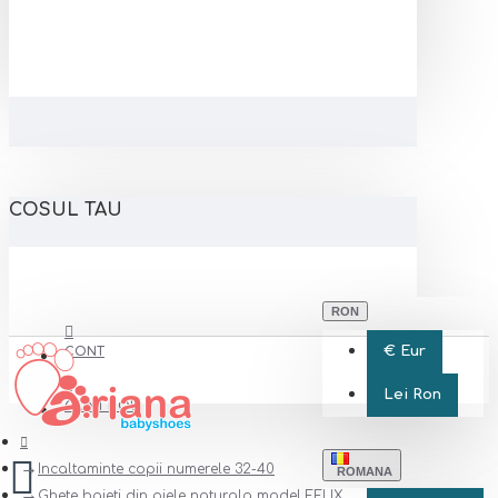
COSUL TAU
RON
€
Eur
CONT
Lei
Ron
CONT NOU
Incaltaminte copii numerele 32-40
ROMANA
Ghete baieti din piele naturala model FELIX