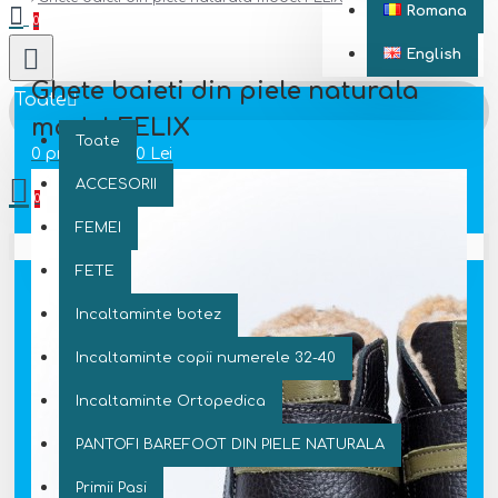
Romana
0
English
Ghete baieti din piele naturala
Toate
model FELIX
Toate
0 produs(e) - 0 Lei
ACCESORII
0
FEMEI
Coșul este gol!
FETE
Incaltaminte botez
Incaltaminte copii numerele 32-40
Incaltaminte Ortopedica
PANTOFI BAREFOOT DIN PIELE NATURALA
Primii Pasi