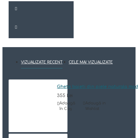
VIZUALIZATE RECENT
CELE MAI VIZUALIZATE
Ghete baieti din piele naturala mod
355 Lei
Adaugă
Adaugă in
în Coş
Wishlist