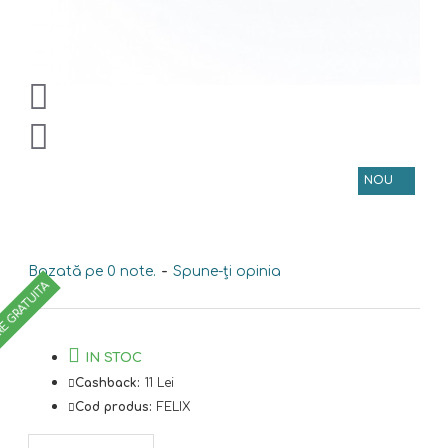
NOU
Bazată pe 0 note.
-
Spune-ţi opinia
RE GRATUITA
IN STOC
Cashback:
11 Lei
Cod produs:
FELIX