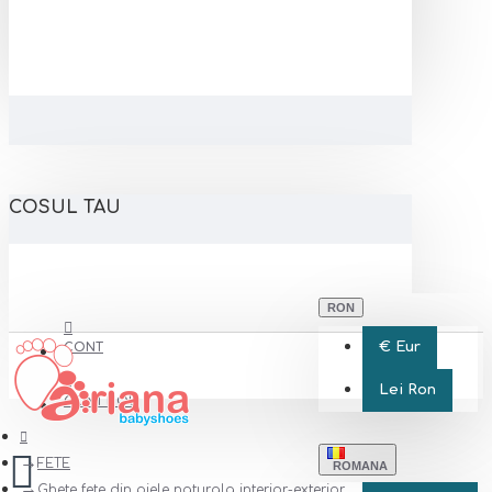
COSUL TAU
RON
€
Eur
CONT
Lei
Ron
CONT NOU
FETE
ROMANA
Ghete fete din piele naturala interior-exterior