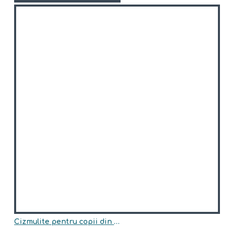
Cizmulite pentru copii din piele naturala,imblanite model ANASTASIA