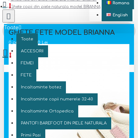
Romana
0
Ghete copii din piele naturala model BRIANNA
English
Toate
GHETE FETE MODEL BRIANNA
Toate
0 produs(e) - 0 Lei
ACCESORII
0
FEMEI
Coșul este gol!
FETE
Incaltaminte botez
Incaltaminte copii numerele 32-40
Incaltaminte Ortopedica
PANTOFI BAREFOOT DIN PIELE NATURALA
Primii Pasi