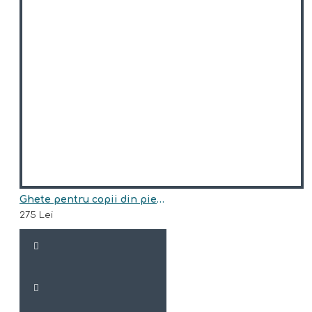
Ghete pentru copii din piele naturala model EDEN
275 Lei