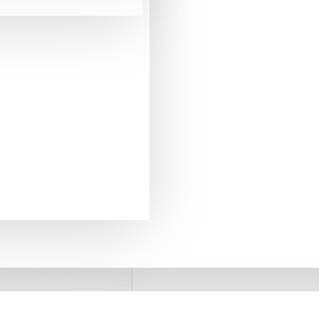
pentru comenzi mai mari de 290 Lei
LIVRARE GRATUITA
+40775371509
SUPORT PREVANZARE
retur in 20 zile
GARANTIA DE RETUR