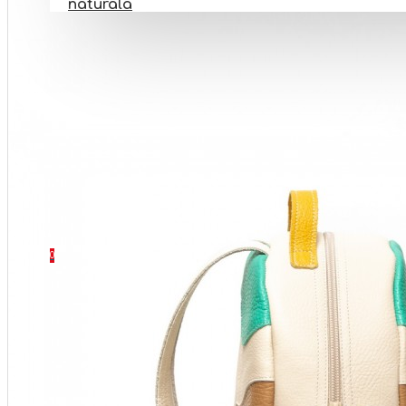
naturala
PANTOFI BAREFOOT
INCALTAMINTE BOTEZ
INCALTAMINTE ORTOPEDICA
INCALTAMINTE NR 32-40
SETURI
CONTACT
0 produs(e) - 0 Lei
0
Coșul este gol!