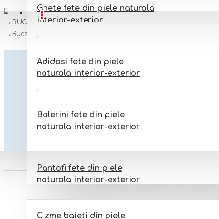
Ghete fete din piele naturala
Favorite
Adauga la favorite
0
interior-exterior
RUCSACELE
Rucsac din piele naturala model ERIC
Adidasi fete din piele
naturala interior-exterior
Balerini fete din piele
naturala interior-exterior
Pantofi fete din piele
naturala interior-exterior
BAIETI
Cizme baieti din piele