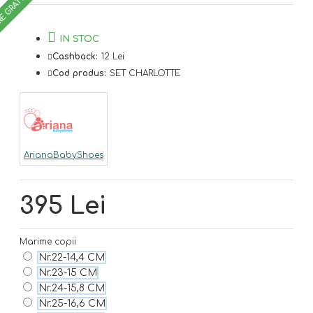
RE GRATUITA
IN STOC
Cashback:
12 Lei
Cod produs:
SET CHARLOTTE
ArianaBabyShoes
395 Lei
Marime copii
Nr.22-14,4 CM
Nr.23-15 CM
Nr.24-15,8 CM
Nr.25-16,6 CM