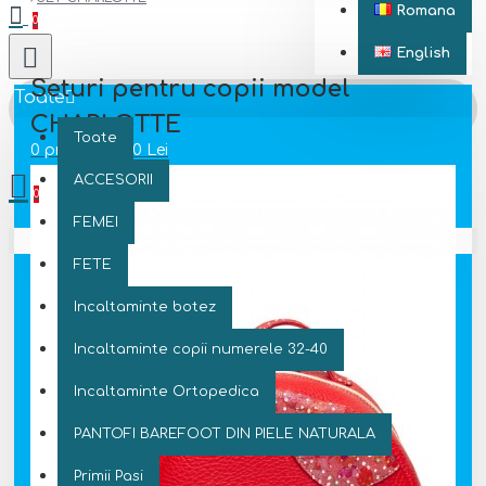
Romana
0
English
Seturi pentru copii model
Toate
CHARLOTTE
Toate
0 produs(e) - 0 Lei
ACCESORII
0
FEMEI
Coșul este gol!
FETE
Incaltaminte botez
Incaltaminte copii numerele 32-40
Incaltaminte Ortopedica
PANTOFI BAREFOOT DIN PIELE NATURALA
Primii Pasi