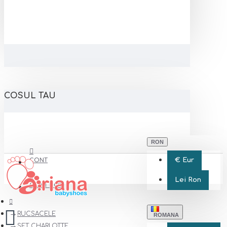
COSUL TAU
RON
€
Eur
CONT
Lei
Ron
CONT NOU
RUCSACELE
ROMANA
SET CHARLOTTE