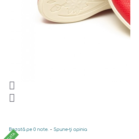
Bazată pe 0 note.
-
Spune-ţi opinia