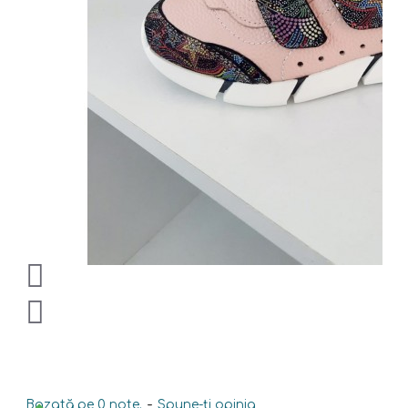
Bazată pe 0 note.
-
Spune-ţi opinia