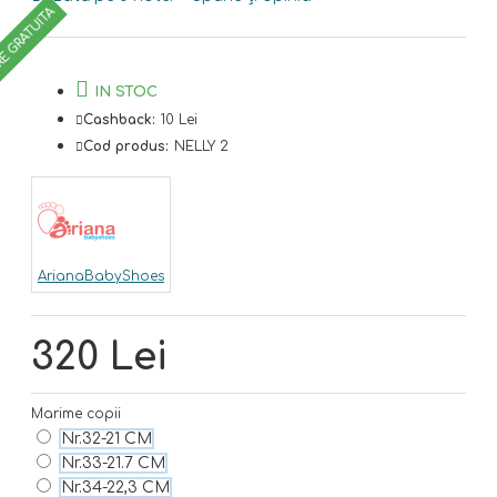
RE GRATUITA
IN STOC
Cashback:
10 Lei
Cod produs:
NELLY 2
ArianaBabyShoes
320 Lei
Marime copii
Nr.32-21 CM
Nr.33-21.7 CM
Nr.34-22,3 CM