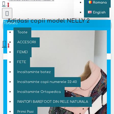
Romana
0
English
Adidasi copii model NELLY 2
Toate
Toate
0 produs(e) - 0 Lei
ACCESORII
0
FEMEI
Coșul este gol!
FETE
Incaltaminte botez
Incaltaminte copii numerele 32-40
Incaltaminte Ortopedica
PANTOFI BAREFOOT DIN PIELE NATURALA
Primii Pasi