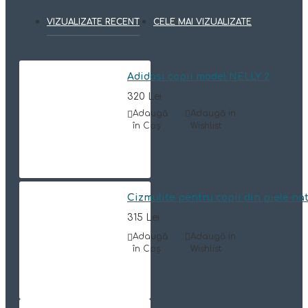
VIZUALIZATE RECENT
CELE MAI VIZUALIZATE
Adidasi copii model NELLY 2
320 Lei
Adaugă
Adaugă in
în Coş
Wishlist
Cizmulite pentru copii din piele n
315 Lei
Adaugă
Adaugă in
în Coş
Wishlist