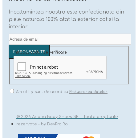
Incaltamintea noastra este confectionata din
piele naturala 100% atat la exterior cat si la
interior.
ABONEAZA-TE
Introdul codul de verificare
Am citit şi sunt de acord cu
Prelucrarea datelor
® 2026 Ariana Baby Shoes SRL. Toate drepturile
rezervate - by DevPro.Ro