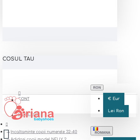
COSUL TAU
RON
€
Eur
CONT
Lei
Ron
CONT NOU
Incaltaminte copii numerele 32-40
ROMANA
Adidasi copii model NELLY 2